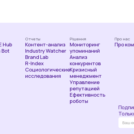
Отчеты
Рішення
Про нас
 Hub
Контент-анализ
Мониторинг
Про ко
 Bot
Industry Watcher
упоминаний
Brand Lab
Анализ
R-Index
конкурентов
Социологические
Кризисный
исследования
менеджмент
Управление
репутацией
Ефективность
роботы
Подпи
Тольк