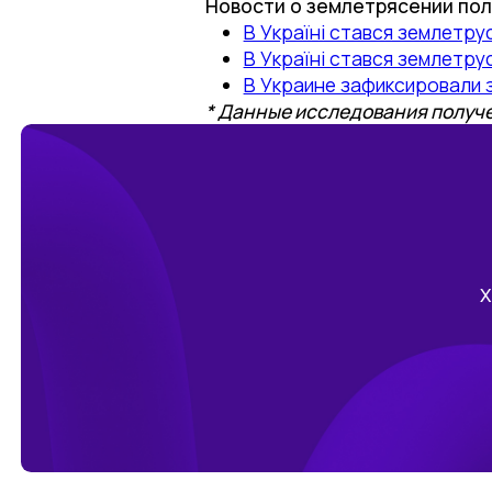
Новости о землетрясении полу
В Україні стався землетрус
В Україні стався землетру
В Украине зафиксировали 
* Данные исследования получен
Х