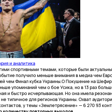
рия и аналитика
угими спортивными темами, которые были актуальны 
обытие получило меньше внимания в медиа чем Евр
ней чем Финал кубка Украины.О Покушение на Шефир
еньше упоминаний чем о бое Усика, но в 13 раз боль
ая и быстро исчерпывающая. Но она имела резонанс
е не типичное для регионов Украины. Охват аудитор
контактов, у темы «Землетрясение» — 6 270 93 конт
о количеству повторных выходов