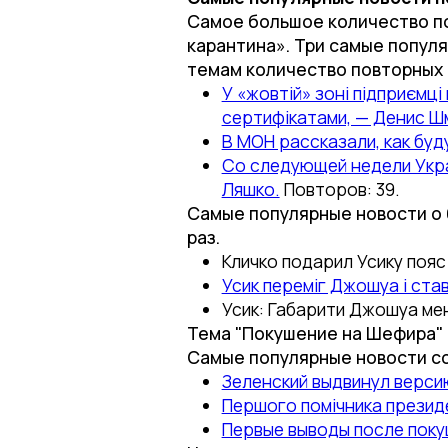
Самое большое количество по
карантина». Три самые популя
темам количество повторных 
У «жовтій» зоні підприємц
сертифікатами, — Денис Ш
В МОН рассказали, как буд
Со следующей недели Укра
Ляшко.
Повторов: 39.
Самые популярные новости о 
раз.
Кличко подарил Усику пояс
Усик переміг Джошуа і ста
Усик: Габарити Джошуа мен
Тема "Покушение на Шефира" 
Самые популярные новости соб
Зеленский выдвинул верси
Першого помічника президе
Первые выводы после пок