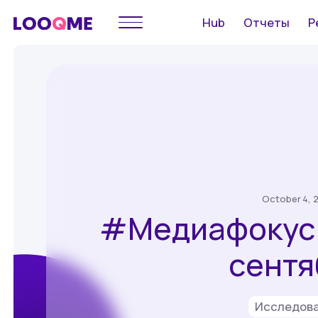
Hub
Отчеты
Р
October 4, 
#Медиафокус:
сентя
Исследов