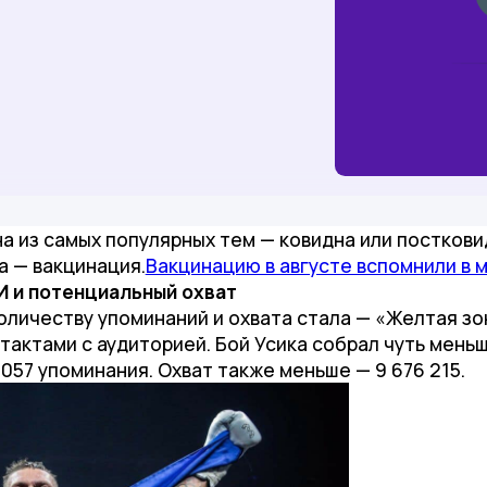
 из самых популярных тем — ковидна или посткови
а — вакцинация.
Вакцинацию в августе вспомнили в м
И и потенциальный охват
личеству упоминаний и охвата стала — «Желтая зон
нтактами с аудиторией. Бой Усика собрал чуть мень
057 упоминания. Охват также меньше — 9 676 215.