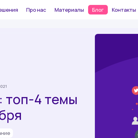
ешения
Про нас
Материалы
Блог
Контакты
2021
 топ-4 темы
бря
ание