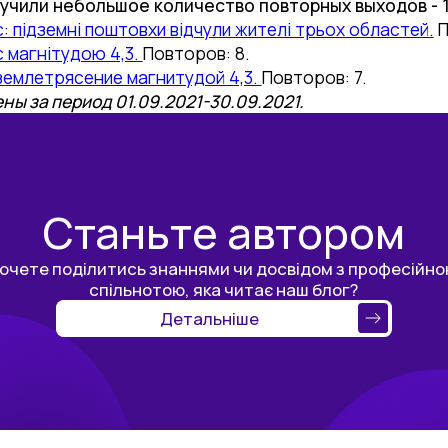
чили небольшое количество повторных выходов - 14,
: підземні поштовхи відчули жителі трьох областей.
П
с магнітудою 4,3.
Повторов: 8.
землетрясение магнитудой 4,3.
Повторов: 7.
ы за период 01.09.2021-30.09.2021.
Станьте автором
очете поділитись знаннями чи досвідом з професійн
спільнотою, яка читає наш блог?
Детальніше