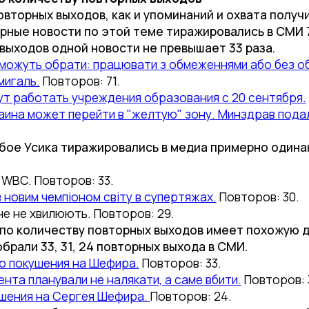
вторных выходов, как и упоминаний и охвата получ
рные новости по этой теме тиражировались в СМИ 71
выходов одной новости не превышает 33 раза.
і можуть обрати: працювати з обмеженнями або без об
мигаль.
Повторов: 71.
ут работать учреждения образования с 20 сентября.
ина может перейти в "желтую" зону. Минздрав подал
бое Усика тиражировались в медиа примерно одинак
 WBC. Повторов: 33.
в новим чемпіоном світу в супертяжах.
Повторов: 30.
е не хвилюють. Повторов: 29.
по количеству повторных выходов имеет похожую ди
рали 33, 31, 24 повторных выхода в СМИ.
ю покушения на Шефира.
Повторов: 33.
нта планували не налякати, а саме вбити.
Повторов: 3
ушения на Сергея Шефира.
Повторов: 24.