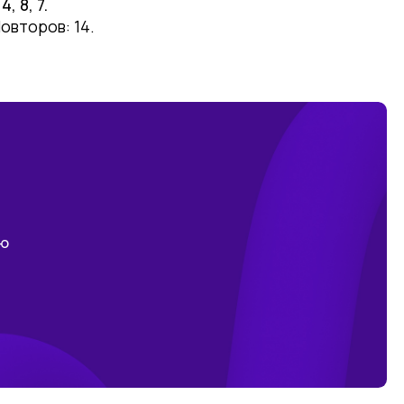
 8, 7.
овторов: 14.
ою