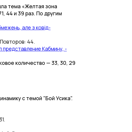
ила тема «Желтая зона
, 44 и 39 раз. По другим
межень, але з ковід-
Повторов: 44.
 представление Кабмину, -
овое количество — 33, 30, 29
намику с темой "Бой Усика".
1.