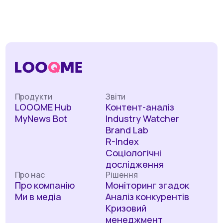
Продукти
Звіти
LOOQME Hub
Контент-аналіз
MyNews Bot
Industry Watcher
Brand Lab
R-Index
Соціологічні
дослідження
Про нас
Рішення
Про компанію
Моніторинг згадок
Ми в медіа
Аналіз конкурентів
Кризовий
менеджмент