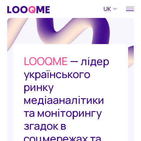
UK
LOOQME
— лідер
українського
ринку
медіааналітики
та моніторингу
згадок в
соцмережах та