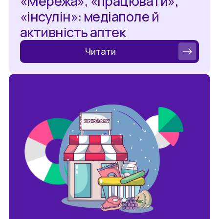
«Мережа», «працювати»,
«інсулін»: медіаполе й
активність аптек
Читати