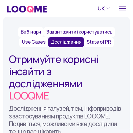
UK
Вебінари
Завантажити і користуватись
Use Cases
Дослідження
State of PR
Отримуйте корисні
інсайти з
дослідженнями
LOOQME
Дослідження галузей, тем, інфоприводів
з застосуванням продуктів LOOQME.
Подивіться, можливо ми вже дослідили
те, що вас цікавить.