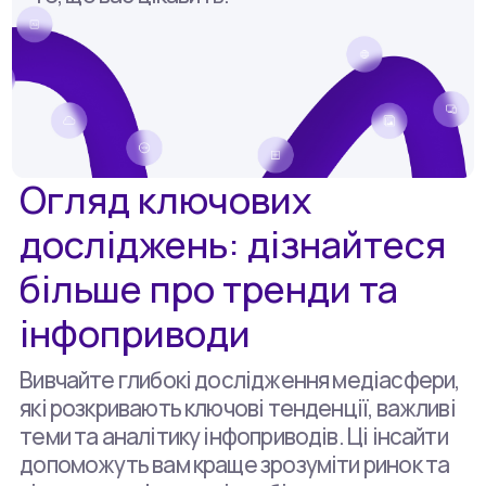
Огляд ключових
досліджень: дізнайтеся
більше про тренди та
інфоприводи
Вивчайте глибокі дослідження медіасфери,
які розкривають ключові тенденції, важливі
теми та аналітику інфоприводів. Ці інсайти
допоможуть вам краще зрозуміти ринок та