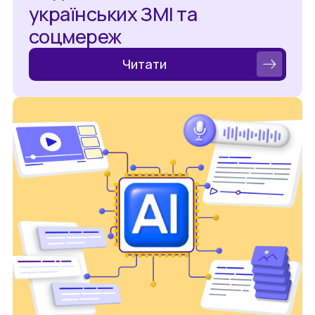
українських ЗМІ та
соцмереж
Читати