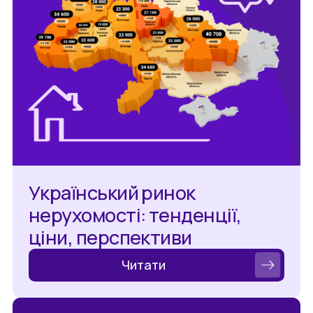
Український ринок
нерухомості: тенденції,
ціни, перспективи
Читати