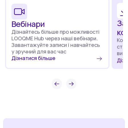
За
Вебінари
ко
Дізнайтесь більше про можливості
LOOQME Hub через наші вебінари.
Кори
Завантажуйте записи і навчайтесь
стор
у зручний для вас час
вик
Дізнатися більше
Дізн