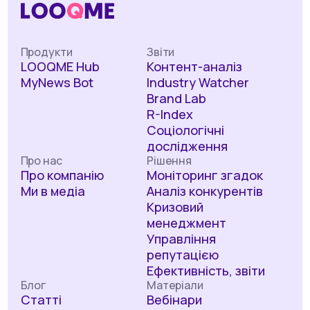
Продукти
Звіти
LOOQME Hub
Контент-аналіз
MyNews Bot
Industry Watcher
Brand Lab
R-Index
Соціологічні
дослідження
Про нас
Рішення
Про компанію
Моніторинг згадок
Ми в медіа
Аналіз конкурентів
Кризовий
менеджмент
Управління
репутацією
Ефективність, звіти
Блог
Матеріали
Статті
Вебінари