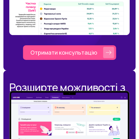
Отримати консультацію
Розширте можливості з
основним продуктом
моніторингу згадок
LOOQME HUB
Дізнайтесь, що говорять про вас клієнти