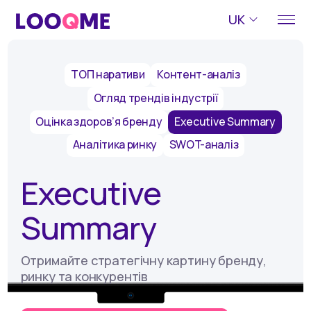
UK
ТОП наративи
Контент-аналіз
Огляд трендів індустрії
Оцінка здоров’я бренду
Executive Summary
Аналітика ринку
SWOT-аналіз
Executive
Summary
Отримайте стратегічну картину бренду,
ринку та конкурентів