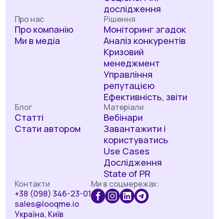
дослідження
Про нас
Рішення
Про компанію
Моніторинг згадок
Ми в медіа
Аналіз конкурентів
Кризовий
менеджмент
Управління
репутацією
Ефективність, звіти
Блог
Матеріали
Статті
Вебінари
Стати автором
Завантажити і
користуватись
Use Cases
Дослідження
State of PR
Контакти
Ми в соцмережах:
+38 (098) 346-23-01
sales@looqme.io
Україна, Київ