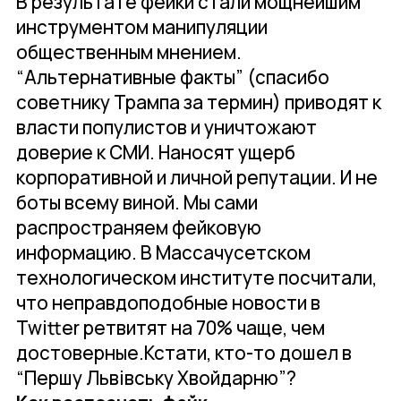
В результате фейки стали мощнейшим
инструментом манипуляции
общественным мнением.
“Альтернативные факты” (спасибо
советнику Трампа за термин) приводят к
власти популистов и уничтожают
доверие к СМИ. Наносят ущерб
корпоративной и личной репутации. И не
боты всему виной. Мы сами
распространяем фейковую
информацию. В Массачусетском
технологическом институте посчитали,
что неправдоподобные новости в
Twitter ретвитят на 70% чаще, чем
достоверные.Кстати, кто-то дошел в
“Першу Львівську Хвойдарню”?