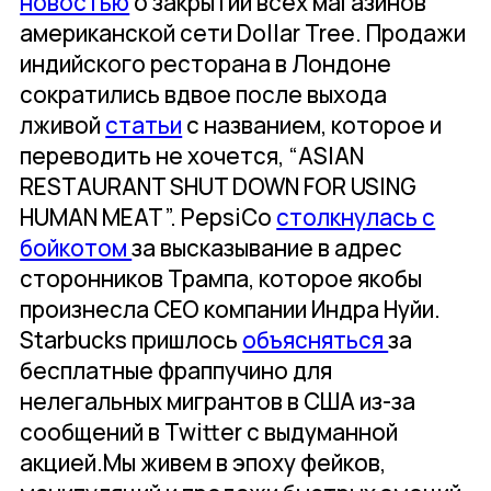
новостью
о закрытии всех магазинов
американской сети Dollar Tree. Продажи
индийского ресторана в Лондоне
сократились вдвое после выхода
лживой
статьи
с названием, которое и
переводить не хочется, “ASIAN
RESTAURANT SHUT DOWN FOR USING
HUMAN MEAT”. PepsiCo
столкнулась с
бойкотом
за высказывание в адрес
сторонников Трампа, которое якобы
произнесла CEO компании Индра Нуйи.
Starbucks пришлось
объясняться
за
бесплатные фраппучино для
нелегальных мигрантов в США из-за
сообщений в Twitter с выдуманной
акцией.Мы живем в эпоху фейков,