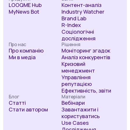
LOOQME Hub
Контент-аналіз
MyNews Bot
Industry Watcher
Brand Lab
R-Index
Соціологічні
дослідження
Про нас
Рішення
Про компанію
Моніторинг згадок
Ми в медіа
Аналіз конкурентів
Кризовий
менеджмент
Управління
репутацією
Ефективність, звіти
Блог
Матеріали
Статті
Вебінари
Стати автором
Завантажити і
користуватись
Use Cases
Дослідження