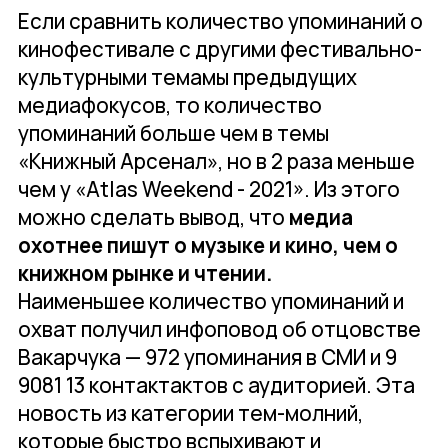
Если сравнить количество упоминаний о
кинофестивале с другими фестивально-
культурными темамы предыдущих
медиафокусов, то количество
упоминаний больше чем в темы
«Книжный Арсенал», но в 2 раза меньше
чем у «Atlas Weekend - 2021». Из этого
можно сделать вывод, что
медиа
охотнее пишут о музыке и кино, чем о
книжном рынке и чтении.
Наименьшее количество упоминаний и
охват получил инфоповод об отцовстве
Вакарчука — 972 упоминания в СМИ и 9
9081 13 контактактов с аудиторией. Эта
новость из категории тем-молний,
которые быстро вспыхивают и