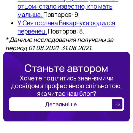
отцом: стало известно, кто мать
малыша.
Повторов: 9.
У Святослава Вакарчука родился
первенец.
Повторов: 8.
* Данные исследования получены за
период 01.08.2021-31.08.2021.
Станьте автором
Хочете поділитись знаннями чи
досвідом з професійною спільнотою,
яка читає наш блог?
Детальніше