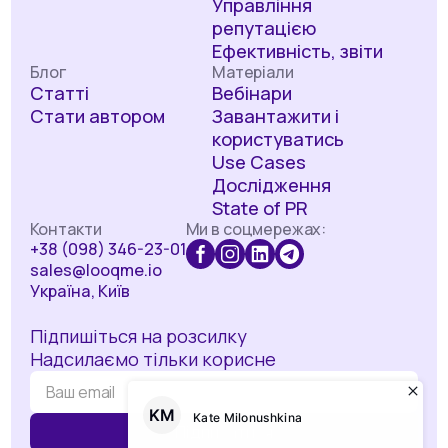
Управління
репутацією
Ефективність, звіти
Блог
Матеріали
Статті
Вебінари
Стати автором
Завантажити і
користуватись
Use Cases
Дослідження
State of PR
Контакти
Ми в соцмережах:
+38 (098) 346-23-01
sales@looqme.io
Україна, Київ
Підпишіться на розсилку
Надсилаємо тільки корисне