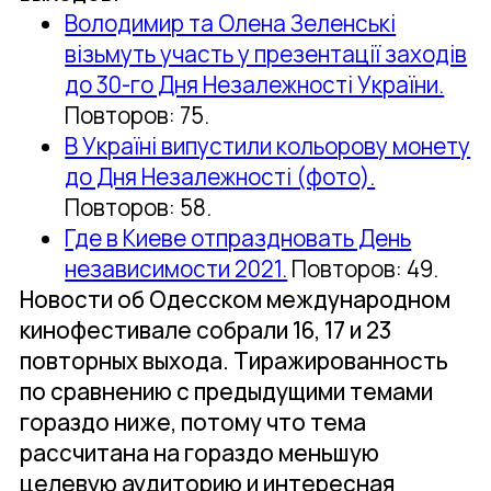
Володимир та Олена Зеленські
візьмуть участь у презентації заходів
до 30-го Дня Незалежності України.
Повторов: 75.
В Україні випустили кольорову монету
до Дня Незалежності (фото).
Повторов: 58.
Где в Киеве отпраздновать День
независимости 2021.
Повторов: 49.
Новости об Одесском международном
кинофестивале собрали 16, 17 и 23
повторных выхода. Тиражированность
по сравнению с предыдущими темами
гораздо ниже, потому что тема
рассчитана на гораздо меньшую
целевую аудиторию и интересная