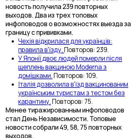
новость получила 239 повторных
выходов. Два из трех топовых
инфоповодов о возможностях выезда за
границу с прививками.
Чехія відкрилася для українців:
правила в'їзду.
Повторов: 239.
У Японії двоє людей померли після
щеплень вакциною Moderna з
домішками.
Повторов: 109.
Італія дозволила в'їзд вакцинованим
українським туристам з тестом без
карантину.
Повторов: 75.
Менее тиражированным инфоповодов
стал День Независимости. Топовые
новости собрали 49, 58, 75 повторных
выходов.