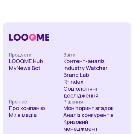
Продукти
Звіти
LOOQME Hub
Контент-аналіз
MyNews Bot
Industry Watcher
Brand Lab
R-Index
Соціологічні
дослідження
Про нас
Рішення
Про компанію
Моніторинг згадок
Ми в медіа
Аналіз конкурентів
Кризовий
менеджмент