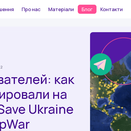
шення
Про нас
Матеріали
Блог
Контакти
22
вателей: как
ировали на
ave Ukraine
pWar