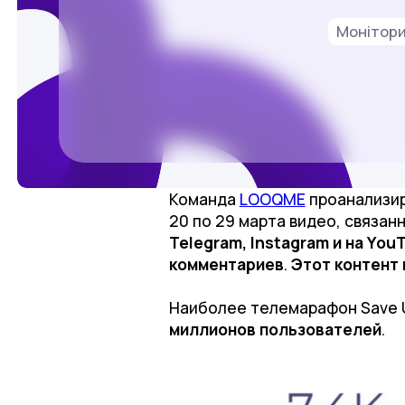
Монітор
Команда
LOOQME
проанализир
20 по 29 марта видео, связа
Telegram, Instagram и на You
комментариев
.
Этот контент 
Наиболее телемарафон Save U
миллионов пользователей
.