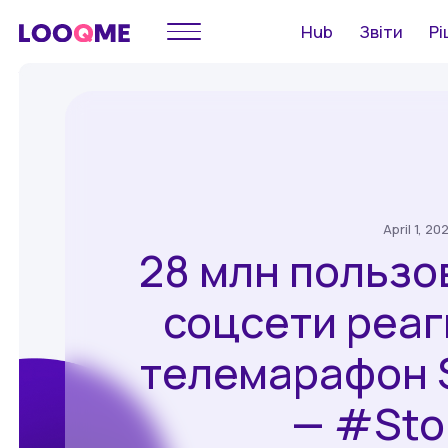
Hub
Звіти
Рі
April 1, 20
28 млн пользо
соцсети реаг
телемарафон S
— #Sto