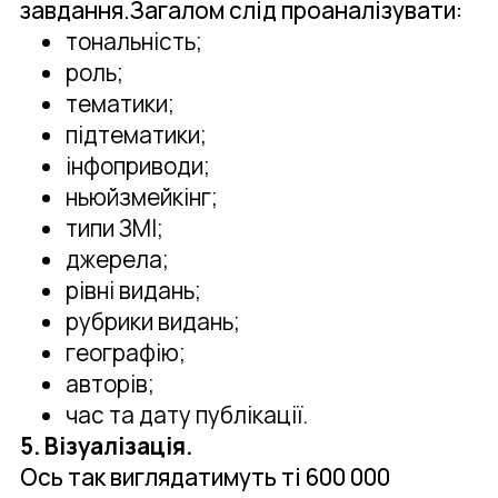
завдання.Загалом слід проаналізувати:
тональність;
роль;
тематики;
підтематики;
інфоприводи;
ньюйзмейкінг;
типи ЗМІ;
джерела;
рівні видань;
рубрики видань;
географію;
авторів;
час та дату публікації.
5. Візуалізація.
Ось так виглядатимуть ті 600 000