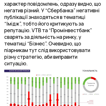
характер повідомлень, одразу видно, що
негатив різний. У “Сбербанка” негативні
публікації знаходяться в тематиці
“Імідж”, тобто його критикують за
репутацію. VTB та “Промінвестбанк”
сварять за діяльність на ринку, у
тематиці “Бізнес”. Очевидно, що
піарникам тут слід використовувати
різну стратегію, аби виправити
ситуацію.