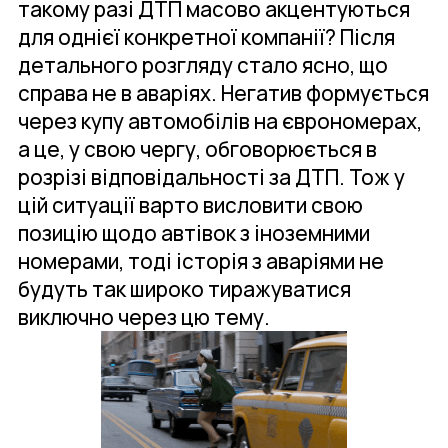
такому разі ДТП масово акцентуються
для однієї конкретної компанії? Після
детального розгляду стало ясно, що
справа не в аваріях. Негатив формується
через купу автомобілів на єврономерах,
а це, у свою чергу, обговорюється в
розрізі відповідальності за ДТП. Тож у
цій ситуації варто висловити свою
позицію щодо автівок з іноземними
номерами, тоді історія з аваріями не
будуть так широко тиражуватися
виключно через цю тему.