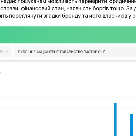
надає пошукачам можливість перевірити юридичний с
і справи, фінансовий стан, наявність боргів тощо. З
іть переглянути згадки бренду та його власників у