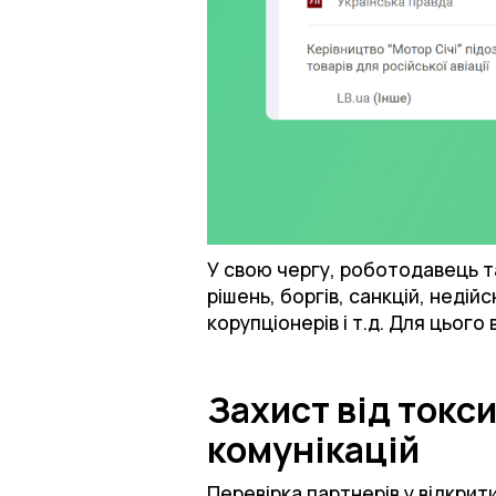
У свою чергу, роботодавець т
рішень, боргів, санкцій, неді
корупціонерів і т.д. Для цього
Захист від токс
комунікацій
Перевірка партнерів у відкрит