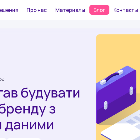
ешения
Про нас
Материалы
Блог
Контакты
024
тав будувати
бренду з
и даними