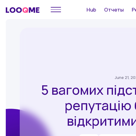
Hub
Отчеты
Р
June 21, 2
5 вагомих підс
репутацію 
відкритим