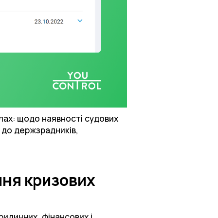
лах: щодо наявності судових
і до держзрадників,
ння кризових
ридичних, фінансових і