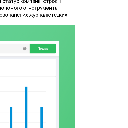
татус компанії, строк її
а допомогою інструмента
 резонансних журналістських