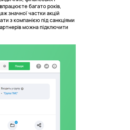
івпрацюєте багато років,
даж значної частки акцій
вати з компанією під санкціями
 партнерів можна підключити