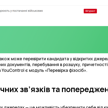
акож може перевірити кандидата у відкритих джере
йсних документів, перебування в розшуку, причетност
 в YouControl є модуль «Перевірка фізосіб».
ичних зв’язків та попередже
их джерелах — це можливість убезпечити себе від ю