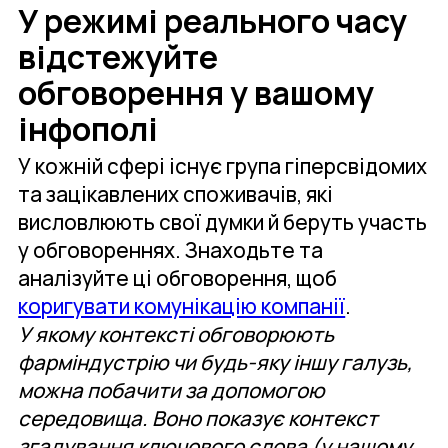
У режимі реального часу
відстежуйте
обговорення у вашому
інфополі
У кожній сфері існує група гіперсвідомих
та зацікавлених споживачів, які
висловлюють свої думки й беруть участь
у обговореннях. Знаходьте та
аналізуйте ці обговорення, щоб
коригувати комунікацію компанії
.
У якому контексті обговорюють
фарміндустрію чи будь-яку іншу галузь,
можна побачити за допомогою
середовища. Воно показує контекст
згадування ключового слова (у нашому