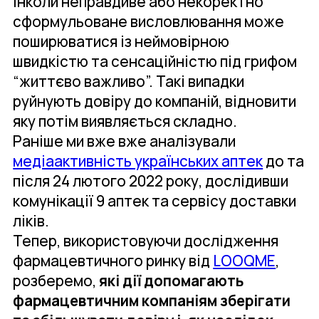
Інколи неправдиве або некоректно
сформульоване висловлювання може
поширюватися із неймовірною
швидкістю та сенсаційністю під грифом
“життєво важливо”. Такі випадки
руйнують довіру до компаній, відновити
яку потім виявляється складно.
Раніше ми вже вже аналізували
медіаактивність українських аптек
до та
після 24 лютого 2022 року, дослідивши
комунікації 9 аптек та сервісу доставки
ліків.
Тепер, використовуючи дослідження
фармацевтичного ринку від
LOOQME
,
розберемо,
які дії допомагають
фармацевтичним компаніям зберігати