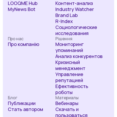
LOOQME Hub
Контент-анализ
MyNews Bot
Industry Watcher
Brand Lab
R-Index
Социологические
исследования
Про нас
Рішення
Про компанію
Мониторинг
упоминаний
Анализ конкурентов
Кризисный
менеджмент
Управление
репутацией
Ефективность
роботы
Блог
Материалы
Публикации
Вебинары
Стать автором
Скачать и
пользоваться