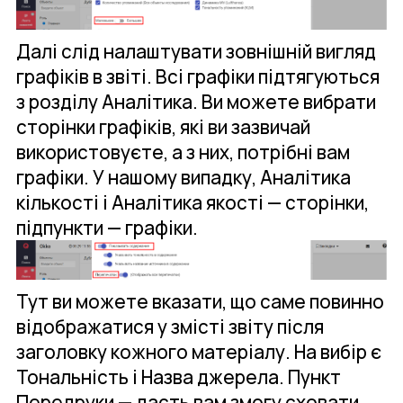
Далі слід налаштувати зовнішній вигляд
графіків в звіті. Всі графіки підтягуються
з розділу Аналітика. Ви можете вибрати
сторінки графіків, які ви зазвичай
використовуєте, а з них, потрібні вам
графіки. У нашому випадку, Аналітика
кількості і Аналітика якості — сторінки,
підпункти — графіки.
Тут ви можете вказати, що саме повинно
відображатися у змісті звіту після
заголовку кожного матеріалу. На вибір є
Тональність і Назва джерела. Пункт
Передруки — дасть вам змогу сховати