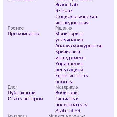
Brand Lab
R-Index
Социологические
исследования
Про нас
Рішення
Про компанію
Мониторинг
упоминаний
Анализ конкурентов
Кризисный
менеджмент
Управление
репутацией
Ефективность
роботы
Блог
Материалы
Публикации
Вебинары
Стать автором
Скачать и
пользоваться
State of PR
Контакты
Ми в соцмережах: