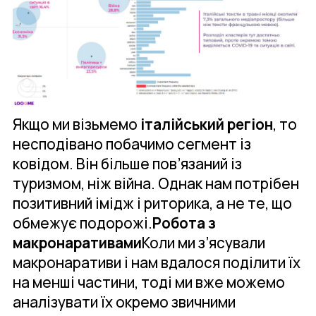
Якщо ми візьмемо
італійський регіон
, то
несподівано побачимо сегмент із
ковідом. Він більше пов’язаний із
туризмом, ніж війна. Однак нам потрібен
позитивний імідж і риторика, а не те, що
обмежує подорожі.
Робота з
макронаративами
Коли ми з’ясували
макронаративи і нам вдалося поділити їх
на менші частини, тоді ми вже можемо
аналізувати їх окремо звичними