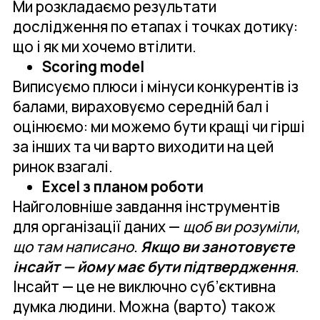
Ми розкладаємо результати
дослідження по етапах і точках дотику:
що і як ми хочемо втілити.
Scoring model
Виписуємо плюси і мінуси конкурентів із
балами, вираховуємо середній бал і
оцінюємо: ми можемо бути кращі чи гірші
за інших та чи варто виходити на цей
ринок взагалі.
Excel з планом роботи
Найголовніше завдання інструментів
для організації даних —
щоб ви розуміли,
що там написано.
Якщо ви занотовуєте
інсайт — йому має бути підтвердження
.
Інсайт — це не виключно суб’єктивна
думка людини. Можна (варто) також