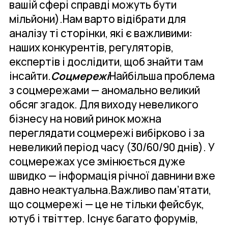
вашій сфері справді можуть бути
мільйони).Нам варто відібрати для
аналізу ті сторінки, які є важливими:
наших конкурентів, регуляторів,
експертів і дослідити, щоб знайти там
інсайти.
Соцмережі
Найбільша проблема
з соцмережами — аномально великий
обсяг згадок. Для виходу невеликого
бізнесу на новий ринок можна
переглядати соцмережі вибірково і за
невеликий період часу (30/60/90 днів). У
соцмережах усе змінюється дуже
швидко — інформація річної давнини вже
давно неактуальна.Важливо пам’ятати,
що соцмережі — це не тільки фейсбук,
ютуб і твіттер. Існує багато форумів,