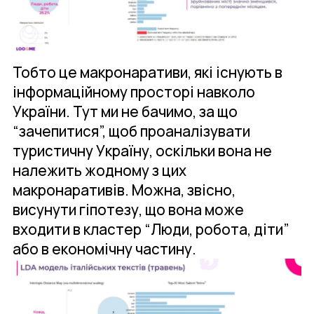
Тобто це макронаративи, які існують в
інформаційному просторі навколо
України. Тут ми не бачимо, за що
“зачепитися”, щоб проаналізувати
туристичну Україну, оскільки вона не
належить жодному з цих
макронаративів. Можна, звісно,
висунути гіпотезу, що вона може
входити в кластер “Люди, робота, діти”
або в економічну частину.