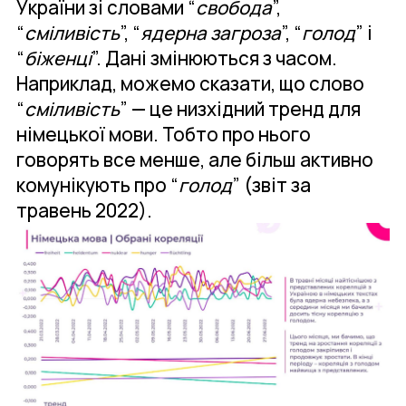
України зі словами “
свобода
”,
“
сміливість
”, “
ядерна загроза
”, “
голод
” і
“
біженці
”. Дані змінюються з часом.
Наприклад, можемо сказати, що слово
“
сміливість
” — це низхідний тренд для
німецької мови. Тобто про нього
говорять все менше, але більш активно
комунікують про “
голод
” (звіт за
травень 2022).