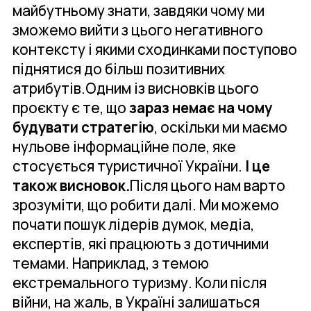
майбутньому знати, завдяки чому ми
зможемо вийти з цього негативного
контексту і якими сходинками поступово
піднятися до більш позитивних
атрибутів.Одним із висновків цього
проєкту є те, що
зараз немає на чому
будувати стратегію
, оскільки ми маємо
нульове інформаційне поле, яке
стосується туристичної України.
І це
також висновок.
Після цього нам варто
зрозуміти, що робити далі. Ми можемо
почати пошук лідерів думок, медіа,
експертів, які працюють з дотичними
темами. Наприклад, з темою
екстремального туризму. Коли після
війни, на жаль, в Україні залишаться