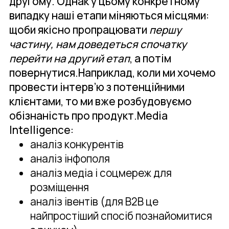
другому. Однак у цьому конкретному
випадку наші етапи міняються місцями:
щоби якісно пропрацювати
першу
частину, нам доведеться спочатку
перейти на другий етап
, а потім
повернутися.Наприклад, коли ми хочемо
провести інтерв’ю з потенційними
клієнтами, то ми вже розбудовуємо
обізнаність про продукт.Media
Intelligence:
аналіз конкурентів
аналіз інфополя
аналіз медіа і соцмереж для
розміщення
аналіз івентів (для B2B це
найпростіший спосіб познайомитися