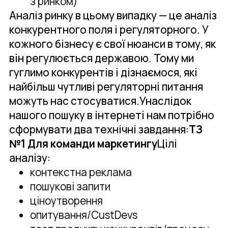
з ринком)
Аналіз ринку в цьому випадку — це аналіз
конкурентного поля і регуляторного. У
кожного бізнесу є свої нюанси в тому, як
він регулюється державою. Тому ми
гуглимо конкурентів і дізнаємося, які
найбільш чутливі регуляторні питання
можуть нас стосуватися.Унаслідок
нашого пошуку в інтернеті нам потрібно
сформувати два технічні завдання:
ТЗ
№1 Для команди маркетингу
Цілі
аналізу:
контекстна реклама
пошукові запити
ціноутворення
опитування/CustDevs