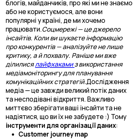
блогів, майданчиків, про які ми не знаємо
або не користуємося, але вони
популярні у країні, де ми хочемо
працювати.
Соцмережі — це джерело
інсайтів. Коли ви шукаєте інформацію
про конкурентів — аналізуйте не лише
критику, а й похвалу. Раніше ми вже
ділилися
лайфхаками
з використання
медіамоніторингу для планування
комунікаційних стратегій.
Дослідження
медіа — це завжди великий потік даних
та несподівані відкриття. Важливо
миттєво зберігати ваші інсайти та не
надіятися, що ви їх не забудете :) Тому
інструменти для організації даних
:
Сustomer journey map