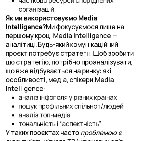
частково ресурси споріднених
організацій
Як ми використовуємо Media
Intelligence?
Ми фокусуємося лише на
першому кроці Media Intelligence —
аналітиці.Будь-який комунікаційний
проєкт потребує стратегії. Щоб зробити
цю стратегію, потрібно проаналізувати,
що вже відбувається на ринку: які
особливості, медіа, спікери.Media
Intelligence:
аналіз інфополя у різних країнах
пошук профільних спільнот/людей
аналіз топ-медіа
тональність і “аспектність”
У таких проєктах часто
проблемою є