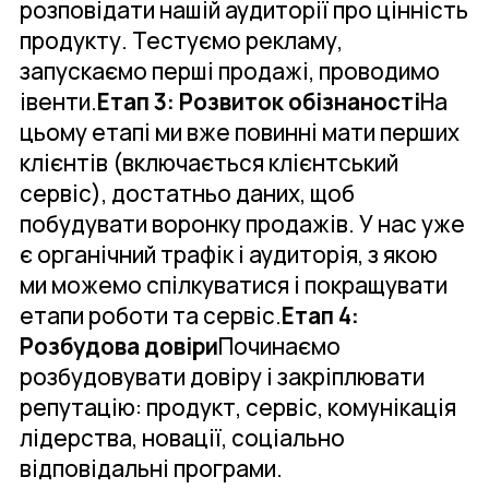
розповідати нашій аудиторії про цінність
продукту. Тестуємо рекламу,
запускаємо перші продажі, проводимо
івенти.
Етап 3: Розвиток обізнаності
На
цьому етапі ми вже повинні мати перших
клієнтів (включається клієнтський
сервіс), достатньо даних, щоб
побудувати воронку продажів. У нас уже
є органічний трафік і аудиторія, з якою
ми можемо спілкуватися і покращувати
етапи роботи та сервіс.
Етап 4:
Розбудова довіри
Починаємо
розбудовувати довіру і закріплювати
репутацію: продукт, сервіс, комунікація
лідерства, новації, соціально
відповідальні програми.