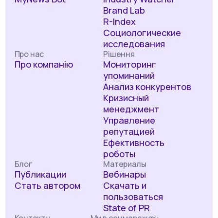
Brand Lab
R-Index
Социологические
исследования
Про нас
Рішення
Про компанію
Мониторинг
упоминаний
Анализ конкурентов
Кризисный
менеджмент
Управление
репутацией
Ефективность
роботы
Блог
Материалы
Публикации
Вебинары
Стать автором
Скачать и
пользоваться
State of PR
Контакты
Ми в соцмережах: