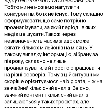
відсутність чіткого ТЗ і ключових слів
.
Тобто ми не можемо нагуглити
конкурентів, бо їх
не існує
. Тому складно
сформулювати, що саме потрібно
проаналізувати, за який період і в яких
медіа це шукати.Також через
невизначеність масив згадок може
сягати кількох мільйонів на місяць. У
такому випадку інформацію, зібрану за
пів року, складно не лише
проаналізувати, а й просто опрацювати
на рівні серверів. Тому в цій ситуації ми
скоріше орієнтуємося на big data, ніж на
звичайний кількісний аналіз. Звісно,
звичний контент і кількісний аналіз
залишаються у таких проєктах, але