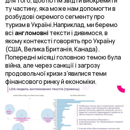
для того, щоб потім звідти виокремити
ту частину, яка може нам допомогти в
розбудові окремого сегменту про
туризм в Україні.Наприклад, ми беремо
всі
англомовні
тексти і дивимося, в
якому контексті говорять про Україну
(США, Велика Британія, Канада).
Попередні місяці головною темою була
війна, але через санкції і загрозу
продовольчої кризи з’явилися теми
фінансового ринку й економіки.