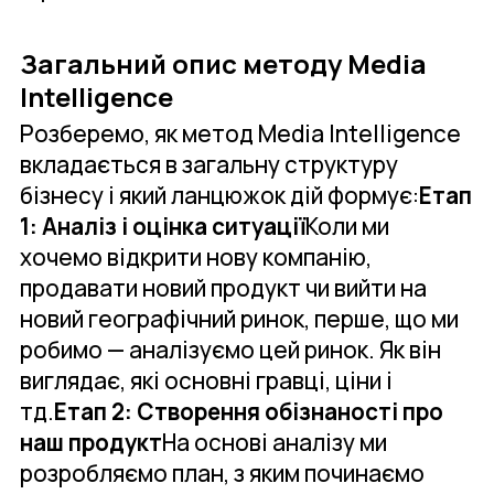
Загальний опис методу Media
Intelligence
Розберемо, як метод Media Intelligence
вкладається в загальну структуру
бізнесу і який ланцюжок дій формує:
Етап
1: Аналіз і оцінка ситуації
Коли ми
хочемо відкрити нову компанію,
продавати новий продукт чи вийти на
новий географічний ринок, перше, що ми
робимо — аналізуємо цей ринок. Як він
виглядає, які основні гравці, ціни і
тд.
Етап 2: Створення обізнаності про
наш продукт
На основі аналізу ми
розробляємо план, з яким починаємо