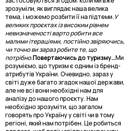
застосовуються згодом: коли ми вже
зрозуміли, як виглядає наша велика
тема, і можемо розбити її на підтеми.
У
великих проєктах із високим рівнем
невизначеності варто робити все
малими ітераціями, постійно звіряючись,
чи точно ви зараз робите те, що
потрібно.
Повертаючись до туризму…
Ми
розуміємо, що туризм є одним із бренд-
атрибутів України. Очевидно, зараз у
світі дуже багато згадок нашої держави,
але не всі вони необхідні нам для
аналізу до нашого проєкту. Нам
необхідно зрозуміти, що загалом
говорять про Україну у світі чи в тому
регіоні, який нам потрібен. Це робиться