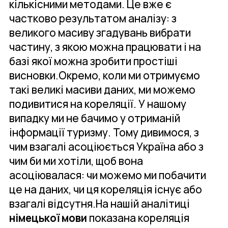
кількісними методами. Це вже є
частково результатом аналізу: з
великого масиву згадувань вибрати
частину, з якою можна працювати і на
базі якої можна зробити простіші
висновки.Окремо, коли ми отримуємо
такі великі масиви даних, ми можемо
подивитися на кореляції. У нашому
випадку ми не бачимо у отриманій
інформації туризму. Тому дивимося, з
чим взагалі асоціюється Україна або з
чим би ми хотіли, щоб вона
асоціювалася: чи можемо ми побачити
це на даних, чи ця кореляція існує або
взагалі відсутня.На нашій аналітиці
німецької мови
показана кореляція