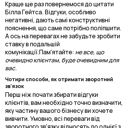
Краще ще раз повернемося до цитати
Білла Гейтса. Відгуки, особливо
негативні, дають самі конструктивні
пояснення, що саме потрібно поліпшити.
А ось на перевагах не забудьте зробити
ставку в подальшій
комунікації.Пам'ятайте:
не все, що
очевидно клієнтам, буде очевидним для
вас.
Чотири способи, як отримати зворотний
зв'язок
Перш ніж почати збирати відгуки
клієнтів, вам необхідно точно визначити,
яку частину вашого бізнесу ви хочете
вивчити. Умовно, всі переваги від
зворотного зв'язку відносять до однієї з