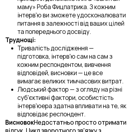
маму» Роба Фицпатрика. З кожним
інтерв'ю ви зможете удосконалювати
питання в залежності від ваших цілей
та попереднього досвіду.
Труднощі:
Тривалість дослідження —
підготовка, інтерв'ю сам на сам з
кожним респондентом, вивчення
відповідей, висновки — це все
вимагає великих тимчасових витрат.
Людський фактор — з огляду на різні
суб'єктивні фактори, особистість
інтерв'юера здатна впливати на те, як
відповідає респондент.
Висновок
Недостатньо просто отримати
відгук. Цикл зворотного зв'язку з