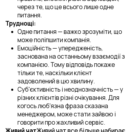
через те, що це всього лише одне
питання.
Труднощі:
Одне питання — важко зрозуміти, що
може поліпшити компанія.
Емоційність — упередженість,
заснована на останньому взаємодії з
компанією. Тому відповідь покаже
тільки те, наскільки клієнт
задоволений в цю хвилину.
Суб'єктивність і неоднозначність — у
різних клієнтів різні очікування. Для
когось люб'язна фраза сказана
менеджером, може стати зайвою і
говорити про жахливий сервіс.
Живий чат
Живий чат все більше набирає