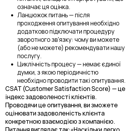
означає ця оцінка.
Ланцюжок питань — після
проходження опитування необхідно
додатково підключати процедуру
зворотного зв'язку: чому ви можете
(або не можете) рекомендувати нашу
послугу.
Циклічність процесу — немає єдиної
думки, з якою періодичністю
необхідно проводити такі опитування.
CSAT (Customer Satisfaction Score) — це
індекс задоволеності клієнтів.
Проводячи це опитування, ви зможете
оцінювати задоволеність клієнта
конкретною взаємодією з компанією.
Питання виглядає так:«Наскільки легко