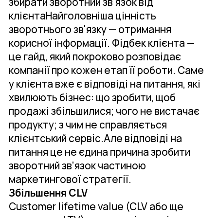
збирати зворотний зв'язок від
клієнтаНайголовніша цінність
зворотнього зв'язку — отримання
корисної інформації. Фідбек клієнта —
це гайд, який покроково розповідає
компанії про кожен етап її роботи. Саме
у клієнта вже є відповіді на питання, які
хвилюють бізнес: що зробити, щоб
продажі збільшилися; чого не вистачає
продукту; з чим не справляється
клієнтський сервіс.Але відповіді на
питання це не єдина причина зробити
зворотний зв'язок частиною
маркетингової стратегії.
Збільшення CLV
Customer lifetime value (CLV або ще