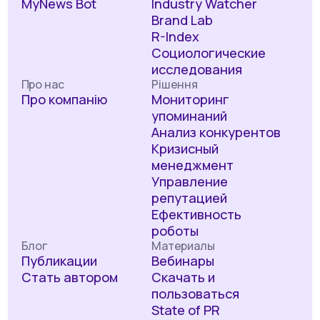
MyNews Bot
Industry Watcher
Brand Lab
R-Index
Социологические
исследования
Про нас
Рішення
Про компанію
Мониторинг
упоминаний
Анализ конкурентов
Кризисный
менеджмент
Управление
репутацией
Ефективность
роботы
Блог
Материалы
Публикации
Вебинары
Стать автором
Скачать и
пользоваться
State of PR