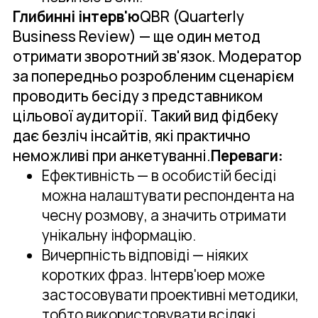
Глибинні інтерв'ю
QBR (Quarterly
Business Review) — ще один метод
отримати зворотний зв'язок. Модератор
за попередньо розробленим сценарієм
проводить бесіду з представником
цільової аудиторії. Такий вид фідбеку
дає безліч інсайтів, які практично
неможливі при анкетуванні.
Переваги:
Ефективність — в особистій бесіді
можна налаштувати респондента на
чесну розмову, а значить отримати
унікальну інформацію.
Вичерпність відповіді — ніяких
коротких фраз. Інтерв'юер може
застосовувати проективні методики,
тобто використовувати всілякі