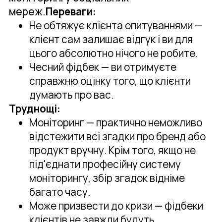
мереж.
Переваги:
Не обтяжує клієнта опитуваннями —
клієнт сам залишає відгук і ви для
цього абсолютно нічого не робите.
Чесний фідбек — ви отримуєте
справжню оцінку того, що клієнти
думають про вас.
Труднощі:
Моніторинг — практично неможливо
відстежити всі згадки про бренд або
продукт вручну. Крім того, якщо не
під'єднати професійну систему
моніторингу, збір згадок відніме
багато часу.
Може призвести до кризи — фідбеки
клієнтів не завжди будуть