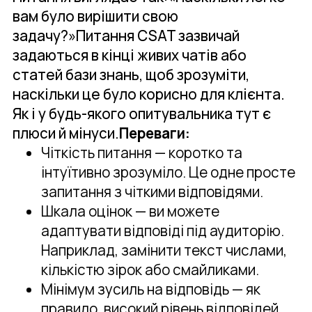
вам було вирішити свою
задачу?»Питання CSAT зазвичай
задаються в кінці живих чатів або
статей бази знань, щоб зрозуміти,
наскільки це було корисно для клієнта.
Як і у будь-якого опитувальника тут є
плюси й мінуси.
Переваги:
Чіткість питання — коротко та
інтуїтивно зрозуміло. Це одне просте
запитання з чіткими відповідями.
Шкала оцінок — ви можете
адаптувати відповіді під аудиторію.
Наприклад, замінити текст числами,
кількістю зірок або смайликами.
Мінімум зусиль на відповідь — як
правило, високий рівень відповідей,