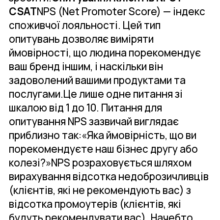
CSAT
NPS (Net Promoter Score) — індекс
споживчої лояльності. Цей тип
опитувань дозволяє виміряти
ймовірності, що людина порекомендує
ваш бренд іншим, і наскільки він
задоволений вашими продуктами та
послугами.Це лише одне питання зі
шкалою від 1 до 10. Питання для
опитування NPS зазвичай виглядає
приблизно так:«Яка ймовірність, що ви
порекомендуєте наш бізнес другу або
колезі?»NPS розраховується шляхом
вирахування відсотка недоброзичливців
(клієнтів, які не рекомендують вас) з
відсотка промоутерів (клієнтів, які
будуть рекомендувати вас). Начебто