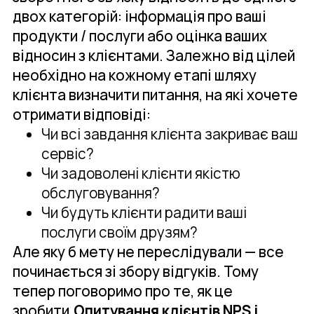
двох категорій: інформація про ваші
продукти / послуги або оцінка ваших
відносин з клієнтами. Залежно від цілей
необхідно на кожному етапі шляху
клієнта визначити питання, на які хочете
отримати відповіді:
Чи всі завдання клієнта закриває ваш
сервіс?
Чи задоволені клієнти якістю
обслуговування?
Чи будуть клієнти радити ваші
послуги своїм друзям?
Але яку б мету не переслідували — все
починається зі збору відгуків. Тому
тепер поговоримо про те, як це
зробити.
Опитування клієнтів NPS і