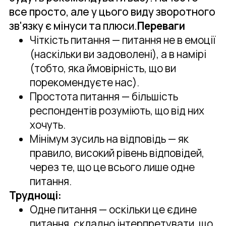
все просто, але у цього виду зворотного
зв'язку є мінуси та плюси.
Переваги
Чіткість питання — питання не в емоції
(наскільки ви задоволені), а в намірі
(тобто, яка ймовірність, що ви
порекомендуєте нас).
Простота питання — більшість
респондентів розуміють, що від них
хочуть.
Мінімум зусиль на відповідь — як
правило, високий рівень відповідей,
через те, що це всього лише одне
питання.
Труднощі:
Одне питання — оскільки це єдине
питання, складно інтерпретувати, що