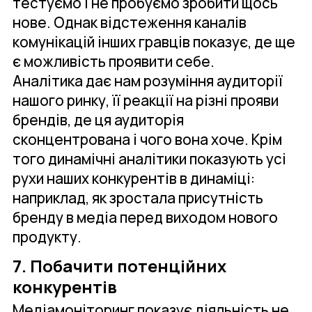
тестуємо і не пробуємо зробити щось
нове. Однак відстеження каналів
комунікацій інших гравців показує, де ще
є можливість проявити себе.
Аналітика дає нам розуміння аудиторії
нашого ринку, її реакції на різні прояви
брендів, де ця аудиторія
сконцентрована і чого вона хоче. Крім
того динамічні аналітики показують усі
рухи наших конкурентів в динаміці:
наприклад, як зростала присутність
бренду в медіа перед виходом нового
продукту.
7. Побачити потенційних
конкурентів
Медіамоніторинг показує діяльність не