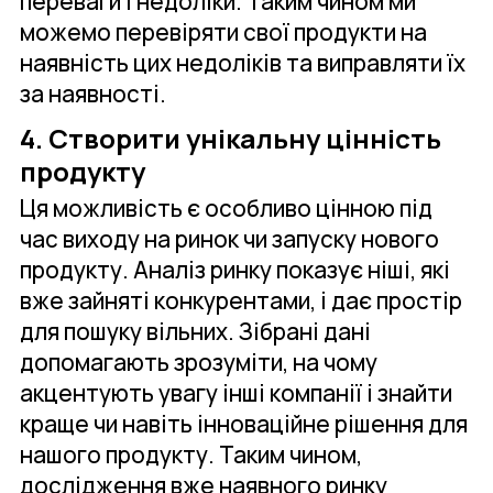
переваги і недоліки. Таким чином ми
можемо перевіряти свої продукти на
наявність цих недоліків та виправляти їх
за наявності.
4. Створити унікальну цінність
продукту
Ця можливість є особливо цінною під
час виходу на ринок чи запуску нового
продукту. Аналіз ринку показує ніші, які
вже зайняті конкурентами, і дає простір
для пошуку вільних. Зібрані дані
допомагають зрозуміти, на чому
акцентують увагу інші компанії і знайти
краще чи навіть інноваційне рішення для
нашого продукту. Таким чином,
дослідження вже наявного ринку