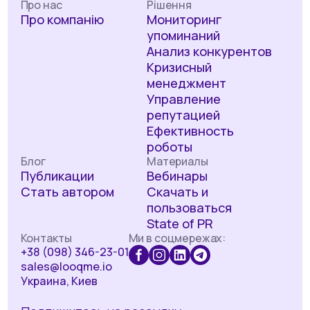
Про нас
Рішення
Про компанію
Мониторинг
упоминаний
Анализ конкурентов
Кризисный
менеджмент
Управление
репутацией
Ефективность
роботы
Блог
Материалы
Публикации
Вебинары
Стать автором
Скачать и
пользоваться
State of PR
Контакты
Ми в соцмережах:
+38 (098) 346-23-01
sales@looqme.io
Украина, Киев