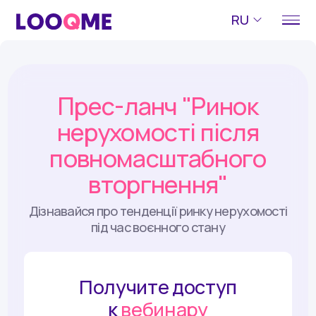
RU
Прес-ланч "Ринок
нерухомості після
повномасштабного
вторгнення"
Дізнавайся про тенденції ринку нерухомості
під час воєнного стану
Получите доступ
к
вебинару