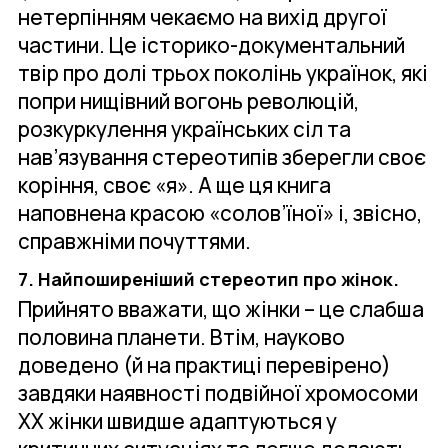
нетерпінням чекаємо на вихід другої
частини. Це історико-документальний
твір про долі трьох поколінь українок, які
попри нищівний вогонь революцій,
розкуркулення українських сіл та
нав’язування стереотипів зберегли своє
коріння, своє «я». А ще ця книга
наповнена красою «солов’їної» і, звісно,
справжніми почуттями.
7. Найпоширеніший стереотип про жінок.
Прийнято вважати, що жінки – це слабша
половина планети. Втім, науково
доведено (й на практиці перевірено)
завдяки наявності подвійної хромосоми
ХХ жінки швидше адаптуються у