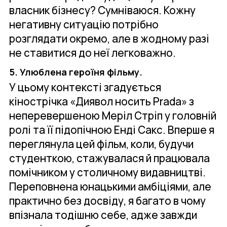
власник бізнесу? Сумніваюся. Кожну
негативну ситуацію потрібно
розглядати окремо, але в жодному разі
не ставитися до неї легковажно.
5. Улюблена героїня фільму.
У цьому контексті згадується
кінострічка «Диявол носить Prada» з
неперевершеною Меріл Стріп у головній
ролі та її підопічною Енді Сакс. Вперше я
переглянула цей фільм, коли, будучи
студенткою, стажувалася й працювала
помічником у столичному видавництві.
Переповнена юнацькими амбіціями, але
практично без досвіду, я багато в чому
впізнала тодішню себе, адже завжди