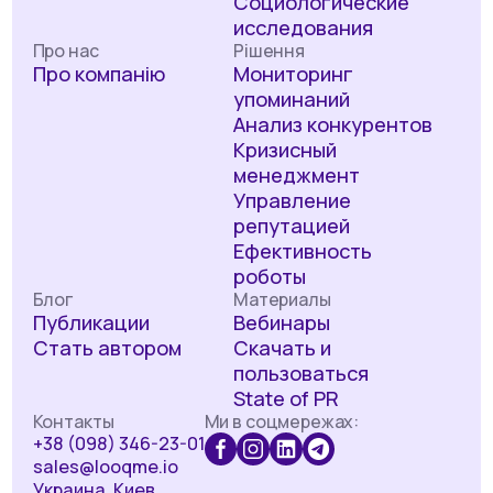
Социологические
исследования
Про нас
Рішення
Про компанію
Мониторинг
упоминаний
Анализ конкурентов
Кризисный
менеджмент
Управление
репутацией
Ефективность
роботы
Блог
Материалы
Публикации
Вебинары
Стать автором
Скачать и
пользоваться
State of PR
Контакты
Ми в соцмережах:
+38 (098) 346-23-01
sales@looqme.io
Украина, Киев