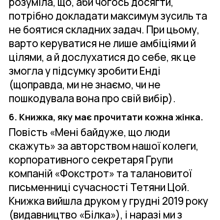
розуміла, що, аби чогось досягти,
потрібно докладати максимум зусиль та
не боятися складних задач. При цьому,
варто керуватися не лише амбіціями й
цілями, а й дослухатися до себе, як це
змогла у підсумку зробити Енді
(щоправда, ми не знаємо, чи не
пошкодувала вона про свій вибір).
6. Книжка, яку має прочитати кожна жінка.
Повість «Мені байдуже, що люди
скажуть» за авторством нашої колеги,
корпоративного секретаря Групи
компаній «Фокстрот» та талановитої
письменниці сучасності Тетяни Цой.
Книжка вийшла друком у грудні 2019 року
(видавництво «Білка»), і наразі ми з