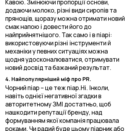
Кавою. Змінюючи пропорції основи,
додаючи молоко, різні види сиропів та
прянощів, щоразу можна отримати новий
смак напою і довести його до
найприйнятнішого. Так само і в піарі:
використовуючи різні інструменти й
механіки у певних ситуаціях можна
щодня удосконалюватися, отримувати
новий досвід та бажаний результат.
4. Найпопулярніший міф про PR.
Чорний піар – це теж піар.Ні. Інколи,
навіть однієї негативної згадки в
авторитетному ЗМІ достатньо, щоб
нашкодити репутації бренду, над
формуванням якої компанія працювала
роками. Чи радий буде цьому піарник або