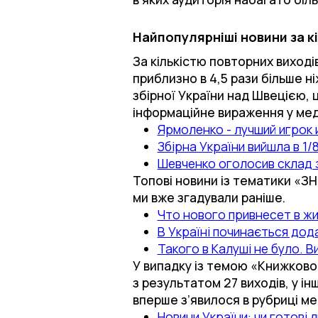
Найпопулярніші новини за к
За кількістю повторних виході
приблизно в 4,5 рази більше ні
збірної України над Швецією, 
інформаційне вираження у меді
Ярмоленко - лучший игрок 
Збірна України вийшла в 1/
Шевченко оголосив склад з
Топові новини із тематики «З
ми вже згадували раніше.
Что нового привнесет в ж
В Україні починається дод
Такого в Калуші не було. В
У випадку із темою «Книжково
з результатом 27 виходів, у ін
вперше з’явилося в рубриці ме
Новини України: чи готові