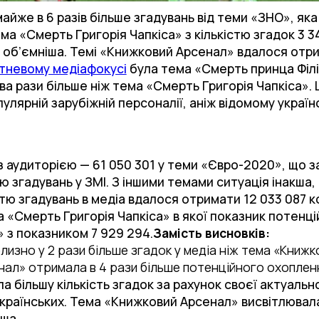
йже в 6 разів більше згадувань від теми «ЗНО», яка
тема «Смерть Григорія Чапкіса» з кількістю згадок 3 
 об’ємніша. Темі «Книжковий Арсенал» вдалося отри
ітневому медіафокусі
була тема «Смерть принца Філі
ва рази більше ніж тема «Смерть Григорія Чапкіса». Ц
улярній зарубіжній персоналії, аніж відомому україн
 аудиторією — 61 050 301 у теми «Євро-2020», що з
стю згадувань у ЗМІ. З іншими темами ситуація інакша
ю згадувань в медіа вдалося отримати 12 033 087 к
а «Смерть Григорія Чапкіса» в якої показник потенці
» з показником 7 929 294.
Замість висновків:
изно у 2 рази більше згадок у медіа ніж тема «Книжк
ал» отримала в 4 рази більше потенційного охопленн
 більшу кількість згадок за рахунок своєї актуально
українських. Тема «Книжковий Арсенал» висвітлювала
ьша.