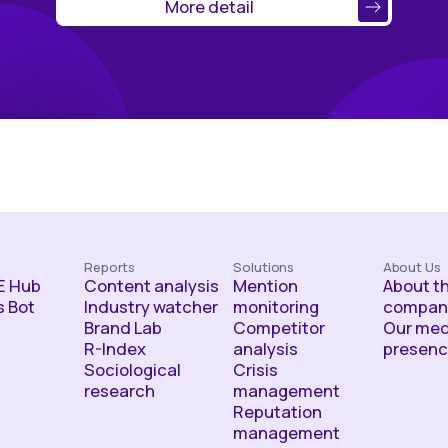
More detail
Reports
Solutions
About Us
 Hub
Content analysis
Mention
About t
 Bot
Industry watcher
monitoring
compan
Brand Lab
Competitor
Our med
R-Index
analysis
presen
Sociological
Crisis
research
management
Reputation
management