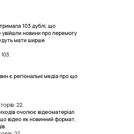
тримала 103 дублі, що
не увійшли новини про перемогу
будуть мати ширше
 103.
ин є регіональні медіа про що
торів: 22.
виходів очолює відеоматеріал
, що відео як новинний формат,
ів.
орів: 27.