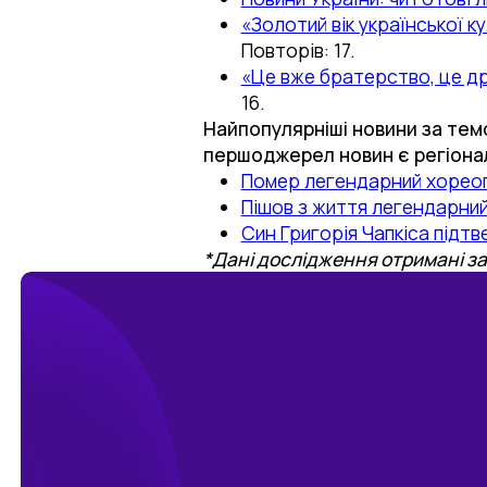
«Золотий вік української 
Повторів: 17.
«Це вже братерство, це др
16.
Найпопулярніші новини за темо
першоджерел новин є регіонал
Помер легендарний хореог
Пішов з життя легендарний
Син Григорія Чапкіса підт
*Дані дослідження отримані за 