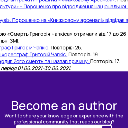
культури» – Порошенко про відродження національної і
узі»: Порошенко на «Книжковому арсеналі» відвідав 
ю «Смерть Григорія Чапкіса» отримали від 17 до 26
ьні ЗМІ.
раф Григорій Чапкіс.
Повторів: 26.
 хореограф Григорій Чапкіс.
Повторів: 19.
вердив його смерть та назвав причину.
Повторів: 17.
період 01.06.2021-30.06.2021.
Become an author
Want to share your knowledge or experience with the
professional community that reads our blog?