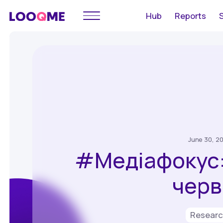
Hub
Reports
June 30, 2
#Медіафокус:
черв
Resear