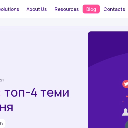
Solutions
About Us
Resources
Blog
Contacts
021
 топ-4 теми
ня
ch