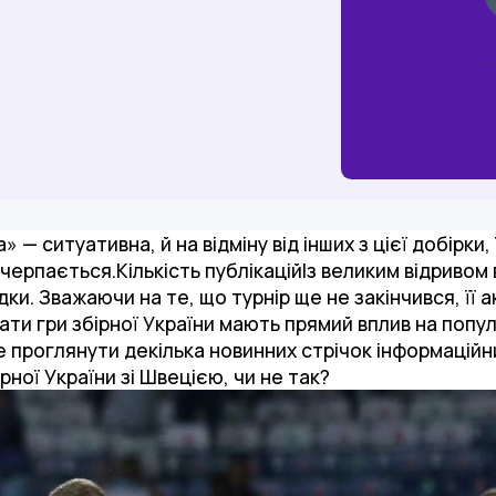
 — ситуативна, й на відміну від інших з цієї добірки,
ерпається.Кількість публікаційІз великим відривом
дки. Зважаючи на те, що турнір ще не закінчився, її 
ати гри збірної України мають прямий вплив на попул
 проглянути декілька новинних стрічок інформаційни
рної України зі Швецією, чи не так?