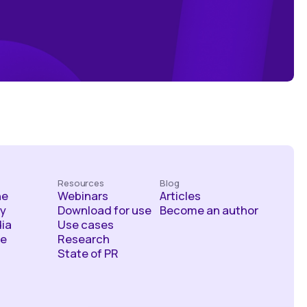
Resources
Blog
he
Webinars
Articles
y
Download for use
Become an author
ia
Use cases
ce
Research
State of PR