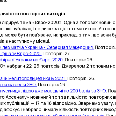
ількістю повторних виходів
в лідирує тема «Євро-2020». Одна з топових новин о
ж інші публікації не лише за цією тематикою. У топ 
це може бути пов’язане, наприклад, з тим, що вони 
а в наступному місяці.
и лев матча Украина - Северная Македония.
Повторів:
8 фіналу Євро-2020.
Повторів: 27.
бірної України на Євро-2020.
Повторів: 26.
НО» набрали 22-26 повторів. Джерелом 2 топовим нов
изнь мелитопольцев июнь 2021.
Повторів: 26.
аткова сесія ЗНО.
Повторів: 23.
ипускниця ліцею вже має двічі по 200 балів за ЗНО.
Пов
го Арсеналу» новинний топ за кількістю повторних 
ших публікацій — 17 та 16 відповідно. Звернемо увагу
діафокус і набрало чималу кількість повторних виход
 люди витрачати гроші на «Книжковому Арсеналі».
Повт