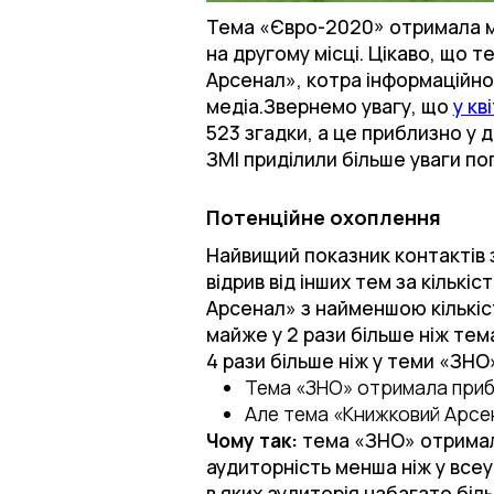
Тема «Євро-2020» отримала ма
на другому місці. Цікаво, що 
Арсенал», котра інформаційно
медіа.Звернемо увагу, що
у кв
523 згадки, а це приблизно у д
ЗМІ приділили більше уваги поп
Потенційне охоплення
Найвищий показник контактів з
відрив від інших тем за кількі
Арсенал» з найменшою кількіст
майже у 2 рази більше ніж тем
4 рази більше ніж у теми «ЗНО
Тема «ЗНО» отримала прибл
Але тема «Книжковий Арсен
Чому так:
тема «ЗНО» отримала
аудиторність менша ніж у все
в яких аудиторія набагато біл