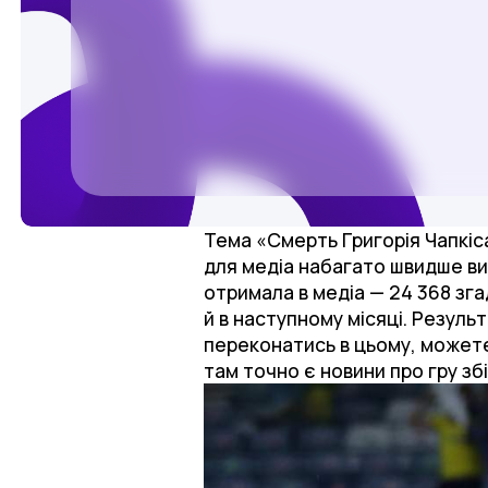
Тема «Смерть Григорія Чапкіса»
для медіа набагато швидше вич
отримала в медіа — 24 368 зга
й в наступному місяці. Результ
переконатись в цьому, можете
там точно є новини про гру збі