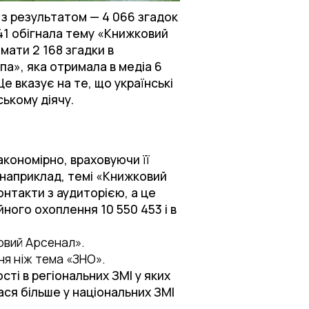
 з результатом — 4 066 згадок
341 обігнала тему «Книжковий
мати 2 168 згадки в
па», яка отримала в медіа 6
е вказує на те, що українські
ському діячу.
акономірно, враховуючи її
, наприклад, темі «Книжковий
онтакти з аудиторією, а це
йного охоплення 10 550 453 і в
овий Арсенал».
я ніж тема «ЗНО».
сті в регіональних ЗМІ у яких
ся більше у національних ЗМІ