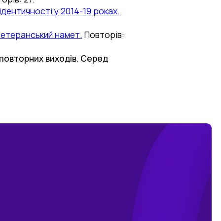
дентичності у 2014-19 роках.
ветеранський намет.
Повторів:
 повторних виходів. Серед