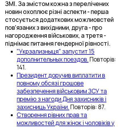
ЗМІ. За змістом кожна з перелічених
новин охоплює різні аспекти - перша
стосується додаткових можлиовстей
пов'язаних з вихідними, друга - про
нагородження військових, а третя -
піднімає питання гендерної рівності.
"Укрзализныця" запустит 15
дополнительных поездов.
Повторів:
141.
Президент доручив виплатити в
повному обсязі грошове
забезпечення військовим ЗСУ та
премію з нагоди Дня захисників і
захисниць України.
Повторів: 87.
Створення рівних прав та
можливостей для жінок і чоловіків у