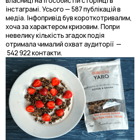
власниці на її особистій сторінці в
інстаграмі. Усього — 587 публікацій в
медіа. Інфопривід був короткотривалим,
хоча за характером кризовим. Попри
невелику кількість згадок подія
отримала чималий охват аудиторії —
542 922 контакти.