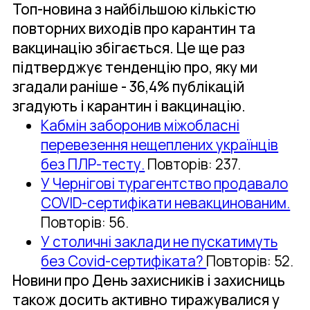
Топ-новина з найбільшою кількістю
повторних виходів про карантин та
вакцинацію збігається. Це ще раз
підтверджує тенденцію про, яку ми
згадали раніше - 36,4% публікацій
згадують і карантин і вакцинацію.
Кабмін заборонив міжобласні
перевезення нещеплених українців
без ПЛР-тесту.
Повторів: 237.
У Чернігові турагентство продавало
COVID-сертифікати невакцинованим.
Повторів: 56.
У столичні заклади не пускатимуть
без Covid-сертифіката?
Повторів: 52.
Новини про День захисників і захисниць
також досить активно тиражувалися у