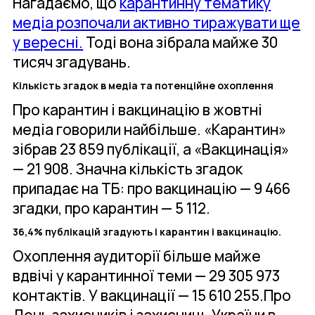
Нагадаємо, що
карантинну тематику
медіа розпочали активно тиражувати ще
у вересні.
Тоді вона зібрала майже 30
тисяч згадувань.
Кількість згадок в медіа та потенційне охоплення
Про карантин і вакцинацію в жовтні
медіа говорили найбільше. «Карантин»
зібрав 23 859 публікації, а «Вакцинація»
— 21 908. Значна кількість згадок
припадає на ТБ: про вакцинацію — 9 466
згадки, про карантин — 5 112.
36,4% публікацій згадують і карантин і вакцинацію.
Охоплення аудиторії більше майже
вдвічі у карантинної теми — 29 305 973
контактів. У вакцинації — 15 610 255.Про
День захисників і захисниць України в