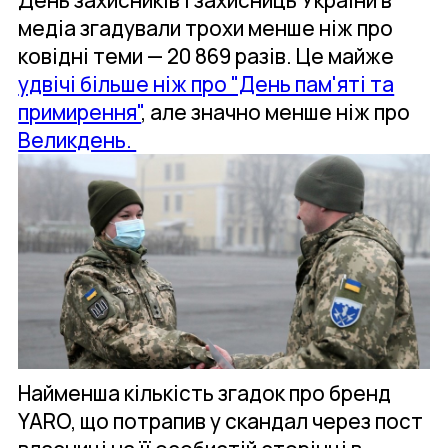
медіа згадували трохи менше ніж про
ковідні теми — 20 869 разів. Це майже
удвічі більше ніж про "День пам'яті та
примирення"
, але значно менше ніж про
Великдень.
Найменша кількість згадок про бренд
YARO, що потрапив у скандал через пост