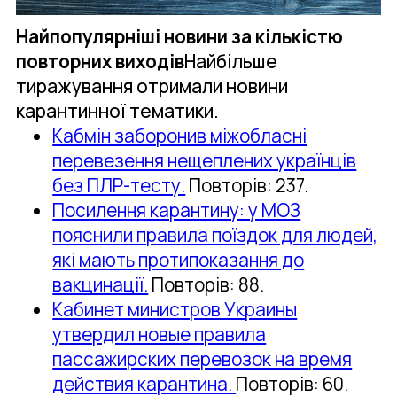
Найпопулярніші новини за кількістю
повторних виходів
Найбільше
тиражування отримали новини
карантинної тематики.
Кабмін заборонив міжобласні
перевезення нещеплених українців
без ПЛР-тесту.
Повторів: 237.
Посилення карантину: у МОЗ
пояснили правила поїздок для людей,
які мають протипоказання до
вакцинації.
Повторів: 88.
Кабинет министров Украины
утвердил новые правила
пассажирских перевозок на время
действия карантина.
Повторів: 60.