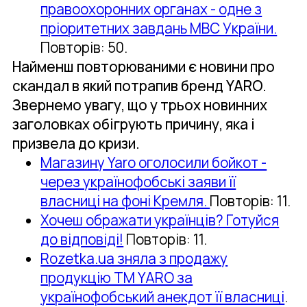
правоохоронних органах - одне з
пріоритетних завдань МВС України.
Повторів: 50.
Найменш повторюваними є новини про
скандал в який потрапив бренд YARO.
Звернемо увагу, що у трьох новинних
заголовках обігрують причину, яка і
призвела до кризи.
Магазину Yaro оголосили бойкот -
через українофобські заяви її
власниці на фоні Кремля.
Повторів: 11.
Хочеш ображати українців? Готуйся
до відповіді!
Повторів: 11.
Rozetka.ua зняла з продажу
продукцію ТМ YARO за
українофобський анекдот її власниці
.