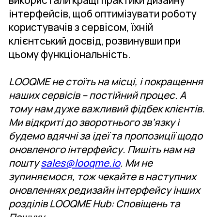
інтерфейсів, щоб оптимізувати роботу
користувачів з сервісом, їхній
клієнтський досвід, розвинувши при
цьому функціональність.
LOOQME не стоїть на місці, і покращення
наших сервісів – постійний процес. А
тому нам дуже важливий фідбек клієнтів.
Ми відкриті до зворотнього зв’язку і
будемо вдячні за ідеї та пропозиції щодо
оновленого інтерфейсу. Пишіть нам на
пошту
sales@looqme.io
. Ми не
зупиняємося, тож чекайте в наступних
оновленнях редизайн інтерфейсу інших
розділів LOOQME Hub: Сповіщень та
Пошуку.