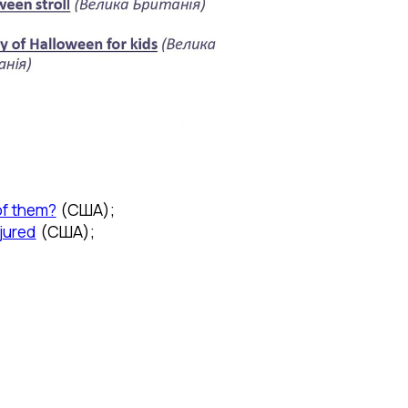
of them?
(США);
jured
(США);