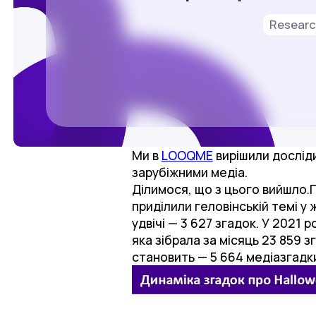
Resear
Ми в
LOOQME
вирішили досліди
зарубіжними медіа.
Ділимося, що з цього вийшло.Г
приділили геловінській темі у 
удвічі — 3 627 згадок. У 2021
яка зібрала за місяць 23 859 зг
становить — 5 664 медіазгадк