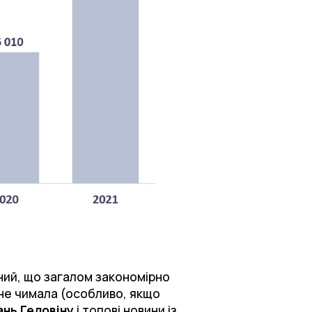
тний, що загалом закономірно
рне чимала (особливо, якщо
ань Геловіну
і топові новини із