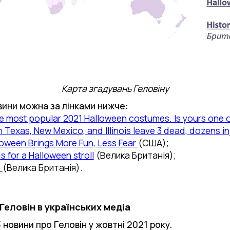
Карта згадувань Геловіну
вини можна за лінками нижче:
 the most popular 2021 Halloween costumes. Is yours one 
 Texas, New Mexico, and Illinois leave 3 dead, dozens in
loween Brings More Fun, Less Fear
(США);
ds for a Halloween stroll
(Велика Британія);
s
(Велика Британія).
Геловін в українських медіа
 новини про Геловін у жовтні 2021 року.