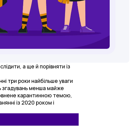
лідити, а ще й порівняти із
нні три роки найбільше уваги
сть згадувань менша майже
аповнене карантинною темою,
внянні із 2020 роком і