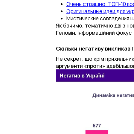
Очень страшно: ТОП-10 ко
Оригинальные идеи для ук
Мистические совпадения на
Як бачимо, тематично дві з нов
Геловін. Інформаційний фокус 
Скільки негативу викликав Г
Не секрет, що крім прихильникі
аргументи «проти» здебільшог