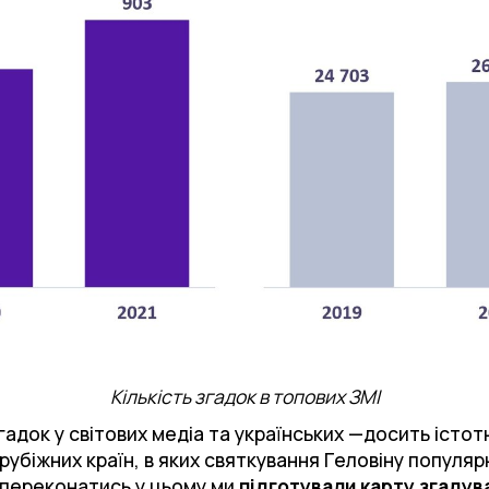
Кількість згадок в топових ЗМІ
згадок у світових медіа та українських —досить істо
рубіжних країн, в яких святкування Геловіну популя
 переконатись у цьому ми
підготували карту згадув