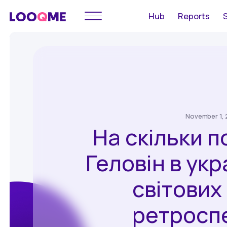
Hub
Reports
November 1, 
На скільки 
Геловін в укр
світових
ретросп