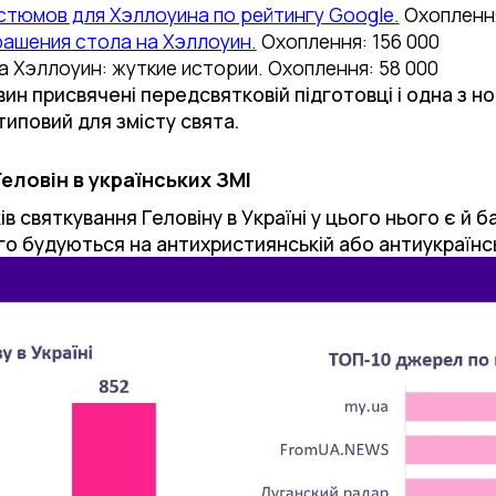
стюмов для Хэллоуина по рейтингу Google.
Охоплення
рашения стола на Хэллоуин.
Охоплення: 156 000
 Хэллоуин: жуткие истории. Охоплення: 58 000
ин присвячені передсвятковій підготовці і одна з нов
типовий для змісту свята.
еловін в українських ЗМІ
в святкування Геловіну в Україні у цього нього є й 
о будуються на антихристиянській або антиукраїнськ