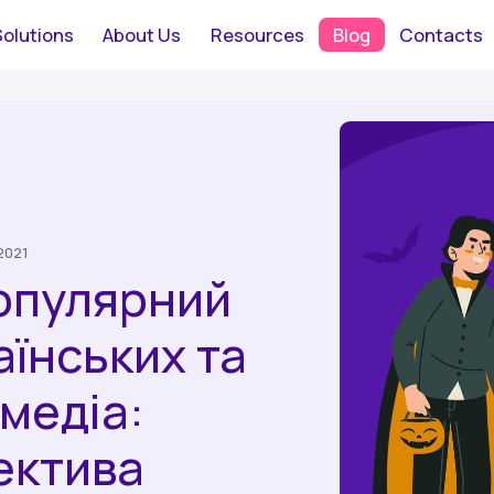
Solutions
About Us
Resources
Blog
Contacts
2021
популярний
аїнських та
 медіа:
ектива