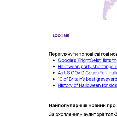
Переглянути топові світові но
Google's 'FrightGeist' lists
Halloween party shootings in
As US COVID Cases Fall, Hal
10 of Britain’s best graveyar
History of Halloween for kid
Найпопулярніші новини про 
За охопленням аудиторії топ-3