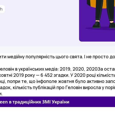
ch
ти медійну популярність цього свята. І не просто дос
еловін в українських медіа: 2019, 2020, 2020За оста
жовтні 2019 року — 6 452 згадки. У 2020 році кількі
 році, попри те, що інфополе жовтня було активно з
адок, кількість публікацій про Геловін виросла у порі
и.