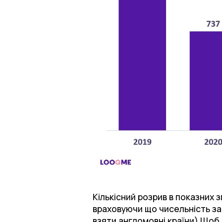
Кількісний розрив в показних 
враховуючи що чисельність за
взяти англомовні країни).Щоб