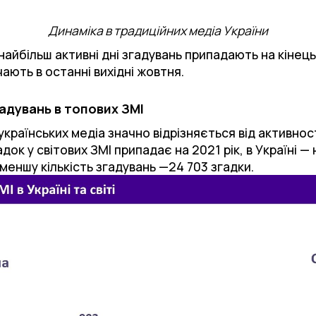
Динаміка в традиційних медіа України
найбільш активні дні згадувань припадають на кінець
ають в останні вихідні жовтня.
гадувань в топових ЗМІ
українських медіа значно відрізняється від активност
док у світових ЗМІ припадає на 2021 рік, в Україні — н
йменшу кількість згадувань —24 703 згадки.