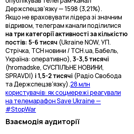
опублікував телеграм-канал
Держспецзв’язку — 1598 (3,21%).
Якщо не враховувати лідера зі значним
відривом, телеграм канали поділилися
на три категорії активності за кількістю
постів: 5-6 тисяч
(Ukraine NOW, УП.
Стрічка, ТСН новини / TCH.ua, Бабель,
Україна: оперативно),
3-3,5 тисячі
(hromadske, СУСПІЛЬНЕ НОВИНИ,
SPRAVDI)
і 1,5-2 тисячі
(Радіо Свобода
та Держспецзв’язку).
28 млн
користувачів: як соцмережі реагували
на телемарафон Save Ukraine —
#StopWar
Взаємодія аудиторії