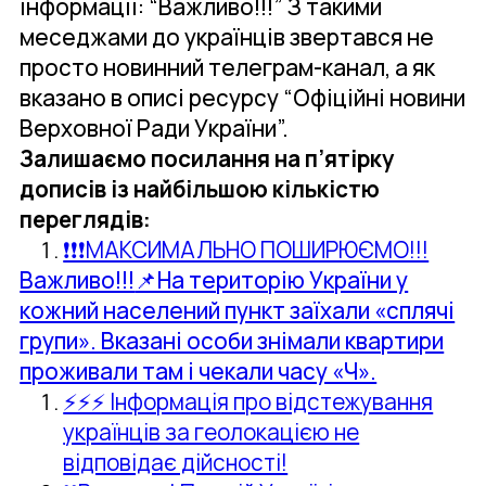
інформації: “Важливо!!!” З такими
меседжами до українців звертався не
просто новинний телеграм-канал, а як
вказано в описі ресурсу “Офіційні новини
Верховної Ради України”.
Залишаємо посилання на п’ятірку
дописів із найбільшою кількістю
переглядів:
❗️❗️❗️МАКСИМАЛЬНО ПОШИРЮЄМО!!!
Важливо!!!
📌На територію України у
кожний населений пункт заїхали «сплячі
групи». Вказані особи знімали квартири
проживали там і чекали часу «Ч».
⚡️⚡️⚡️ Інформація про відстежування
українців за геолокацією не
відповідає дійсності!