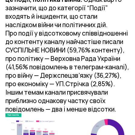
зазначити, що до категорії “Події”
входять й інциденти, що стали
наслідком війни чи політичних дій.
Про події у відсотковому співвідношенні
до контенту каналу найчастіше писали
СУСПІЛЬНЕ НОВИНИ (59,76% контенту),
про політику — Верховна Рада України
(41,56% повідомлень в телеграм-каналі),
про війну — Держспецзв’язку (36,27%),
про економіку — УП.Стрічка (2,85%).
Іншим темам канали присвячували
приблизно однакову частку своїх
повідомлень — два і менше відсотки.