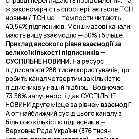
справді переглядають повідомлення. Та
ж закономірність спостерігається в ТСН
новини / ТСН.ua — там пости читають
40,54% підписників. Менш масові канали
мають вищу взаємодію — 50% і більше.
Приклад високого рівня взаємодії за
великої кількості підписників —
СУСПІЛЬНЕ НОВИНИ
. На ресурс
підписалося 288 тисяч користувачів, що
робить канал четвертим за кількістю
підписників у нашій підбірці. Водночас
73,58% залученості дає СУСПІЛЬНЕ
НОВИНИ друге місце за рівнем взаємодії.
А от найближчий сусід цього каналу з
більшою кількістю підписників —
Верховна Рада України (376 тисяч