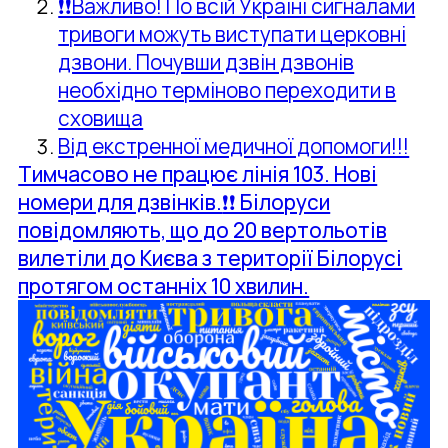
❗️❗️Важливо! По всій Україні сигналами
тривоги можуть виступати церковні
дзвони. Почувши дзвін дзвонів
необхідно терміново переходити в
сховища
Від екстренної медичної допомоги!!!
Тимчасово не працює лінія 103. Нові
номери для дзвінків.
❗️❗️ Білоруси
повідомляють, що до 20 вертольотів
вилетіли до Києва з території Білорусі
протягом останніх 10 хвилин.