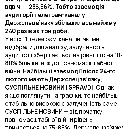
вдвічі — 238,56%.
Тобто взаємодія
аудиторії телеграм-каналу
Держспецв’язку збільшилась майже у
240 разів за три доби.
У всіх 11 телеграм-каналів, які ми
відібрали для аналізу, залученість
аудиторії зберігається на рівні, що на 10-
80% більше, ніж до повномасштабної
війни.
Найбільші взаємодії після 24-го
лютого мають Держспецзв’язку,
СУСПІЛЬНЕ НОВИНИ і SPRAVDI.
Однак
якщо поглянути на графіки, то найбільш
стабільно високою є залученість саме
СУСПІЛЬНЕ НОВИНИ — від початку
повномасштабної війни рівень
тримається на 75-85%. Держспецзв’язку