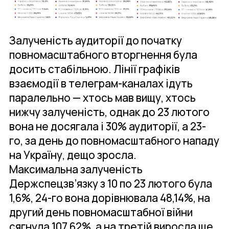
Залученість аудиторії до початку
повномасштабного вторгнення була
досить стабільною. Лінії графіків
взаємодії в телеграм-каналах ідуть
паралельно — хтось мав вищу, хтось
нижчу залученість, однак до 23 лютого
вона не досягала і 30% аудиторії, а 23-
го, за день до повномасштабного нападу
на Україну, дещо зросла.
Максимальна залученість
Держспецзв’язку з 10 по 23 лютого була
1,6%, 24-го вона дорівнювала 48,14%, на
другий день повномасштабної війни
сягнула 107,62%, а на третій виросла ще