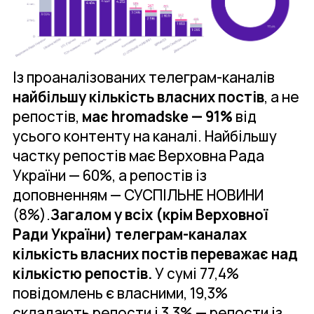
Із проаналізованих телеграм-каналів
найбільшу кількість власних постів
, а не
репостів,
має hromadske — 91%
від
усього контенту на каналі. Найбільшу
частку репостів має Верховна Рада
України — 60%, а репостів із
доповненням — СУСПІЛЬНЕ НОВИНИ
(8%).
Загалом у всіх (крім Верховної
Ради України) телеграм-каналах
кількість власних постів переважає над
кількістю репостів.
У сумі 77,4%
повідомлень є власними, 19,3%
складають репости і 3,3% — репости із