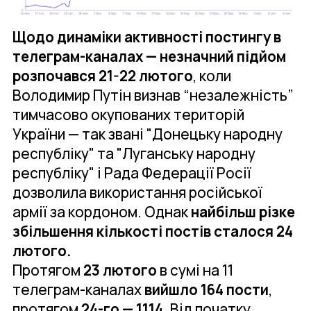
Щодо динаміки активності постингу в
телеграм-каналах — незначний підйом
розпочався 21-22 лютого
, коли
Володимир Путін визнав “незалежність”
тимчасово окупованих територій
України — так звані "Донецьку народну
республіку" та "Луганську народну
республіку" і Рада Федерації Росії
дозволила використання російської
армії за кордоном. Однак
найбільш різке
збільшення кількості постів сталося 24
лютого.
Протягом
23 лютого
в сумі на 11
телеграм-каналах
вийшло 164 пости
,
протягом
24-го — 1114
. Від початку