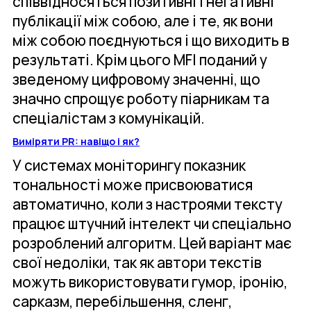
співвідносяться позитивні і негативні
публікації між собою, але і те, як вони
між собою поєднуються і що виходить в
результаті. Крім цього MFI поданий у
зведеному цифровому значенні, що
значно спрощує роботу піарникам та
спеціалістам з комунікацій.
Виміряти PR: навіщо і як?
У системах моніторингу показник
тональності може присвоюватися
автоматично, коли з настроями тексту
працює штучний інтелект чи спеціально
розроблений алгоритм. Цей варіант має
свої недоліки, так як автори текстів
можуть використовувати гумор, іронію,
сарказм, перебільшення, сленг,