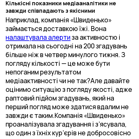
Кількісні показники медіааналітики не
завжди співпадають з якісними
Наприклад, компанія «Швиденько»
займається доставкою їжі. Вона
налаштувала алерти
за активностю і
отримала на сьогодні на 200 згадувань
більше ніж в четвер минулого тижня. З
погляду кількості — це може бути
непоганим результатом
медіаактивності чи не так?Але давайте
оцінимо ситуацію з погляду якості, адже
раптовий підйом згадувань, який на
перший погляд може здатися вдалим не
завжди є таким.Компанія «Швиденько»
проаналізувала згадування і з’ясувала,
що один з їхніх кур’єрів не добросовісно