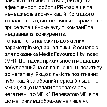
найчастіше вибираються для оцінки
ефективності роботи PR-фахівців та
менеджерів з комунікацій. Крім цього
тональність один з ключових параметрів
при репутаційному аудиті компанії та
медіааналізі конкурентів.
Тональність належить до якісних
параметрів медіааналітики. Є основою
для показника Media Favourability Index
(MFI). Це індекс прихильності медіа, що
побудований на співвідношенні позитиву
до негативу. Якщо кількість позитивних
публікацій за обраний період більша, то
MFI >1, якщо навпаки переважають
негативні, то MFI <1.Перевагою MFI є те,
що метрика відображає не лише як