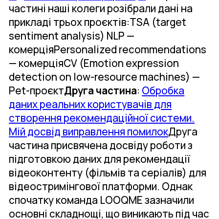
частині наші колеги розібрали дані на
прикладі трьох проєктів:TSA (target
sentiment analysis) NLP —
комерціяPersonalized recommendations
— комерціяCV (Emotion expression
detection on low-resource machines) —
Pet-проєкт
Друга частина
:
Обробка
даних реальних користувачів для
створення рекомендаційної системи.
Мій досвід виправлення помилок
Друга
частина присвячена досвіду роботи з
підготовкою даних для рекомендації
відеоконтенту (фільмів та серіалів) для
відеостримінгової платформи. Однак
спочатку команда LOOQME зазначили
основні складнощі, що виникають під час