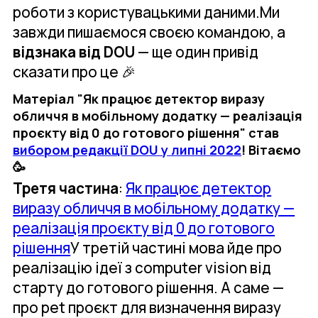
роботи з користувацькими даними.Ми
завжди пишаємося своєю командою, а
відзнака від DOU
— ще один привід
сказати про це 🎉
Матеріал "Як працює детектор виразу
обличчя в мобільному додатку — реалізація
проєкту від 0 до готового рішення" став
вибором редакції DOU у липні 2022
! Вітаємо
🥳
Третя частина
:
Як працює детектор
виразу обличчя в мобільному додатку —
реалізація проєкту від 0 до готового
рішення
У третій частині мова йде про
реалізацію ідеї з computer vision від
старту до готового рішення. А саме —
про pet проєкт для визначення виразу