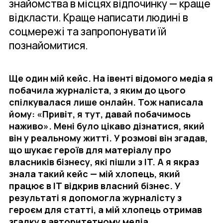
знайомства в місцях відпочинку — краще
відкласти. Краще написати людині в
соцмережі та запропонувати їй
познайомитися.
Ще один мій кейс. На івенті відомого медіа я
побачила журналіста, з яким до цього
спілкувалася лише онлайн. Тож написала
йому: «Привіт, я тут, давай побачимось
наживо». Мені було цікаво дізнатися, який
він у реальному житті. У розмові він згадав,
що шукає героїв для матеріалу про
власників бізнесу, які пішли з IT. А я якраз
знала такий кейс — мій хлопець, який
працює в ІТ відкрив власний бізнес. У
результаті я допомогла журналісту з
героєм для статті, а мій хлопець отримав
згадку в авторитетному медіа.