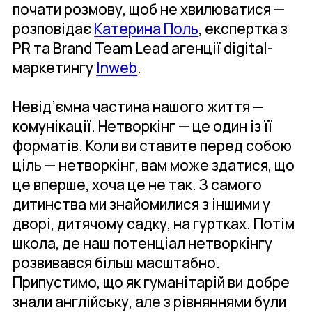
почати розмову, щоб не хвилюватися —
розповідає
Катерина Поль
, експертка з
PR та Brand Team Lead агенції digital-
маркетингу
Inweb
.
Невід’ємна частина нашого життя —
комунікації. Нетворкінг — це один із її
форматів. Коли ви ставите перед собою
ціль — нетворкінг, вам може здатися, що
це вперше, хоча це не так. З самого
дитинства ми знайомилися з іншими у
дворі, дитячому садку, на гуртках. Потім
школа, де наш потенціал нетворкінгу
розвивався більш масштабно.
Припустимо, що як гуманітарій ви добре
знали англійську, але з рівняннями були