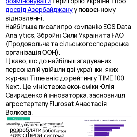
розміновувати
територію України, і про
досвід Азербайджану
у повоєнному
відновленні.
Найбільше писали про компанію EOS Data
Analytics, Збройні Сили України та FAO
(Продовольча та сільськогосподарська
організація ООН).
Цікаво, що до найбільш згадуваних
персоналій увійшли дві українки, яких
журнал Time вніс до рейтингу TIME 100
Next. Це міністерка економіки Юлія
Свириденко й інноваторка, засновниця
агростартапу Flurosat Анастасія
Волкова.