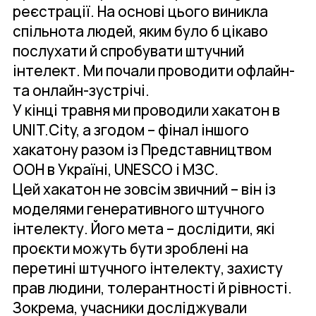
реєстрації. На основі цього виникла
спільнота людей, яким було б цікаво
послухати й спробувати штучний
інтелект. Ми почали проводити офлайн-
та онлайн-зустрічі.
У кінці травня ми проводили хакатон в
UNIT.City, а згодом – фінал іншого
хакатону разом із Представництвом
ООН в Україні, UNESCO і МЗС.
Цей хакатон не зовсім звичний – він із
моделями генеративного штучного
інтелекту. Його мета – дослідити, які
проєкти можуть бути зроблені на
перетині штучного інтелекту, захисту
прав людини, толерантності й рівності.
Зокрема, учасники досліджували