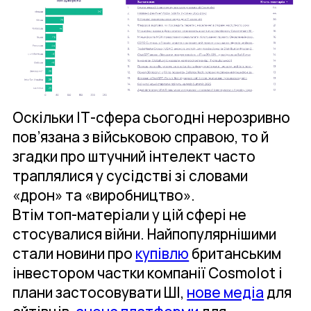
Оскільки ІТ-сфера сьогодні нерозривно
пов’язана з військовою справою, то й
згадки про штучний інтелект часто
траплялися у сусідстві зі словами
«дрон» та «виробництво».
Втім топ-матеріали у цій сфері не
стосувалися війни. Найпопулярнішими
стали новини про
купівлю
британським
інвестором частки компанії Cosmolot і
плани застосовувати ШІ,
нове медіа
для