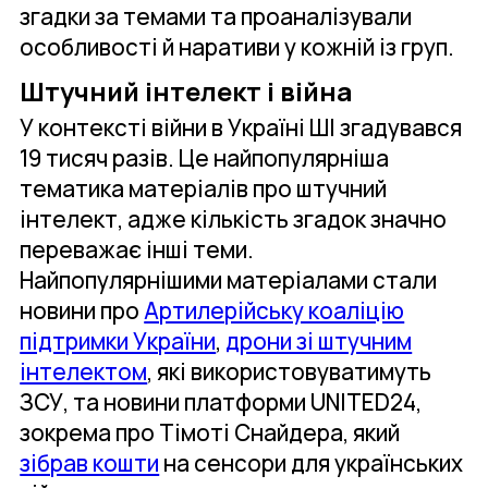
згадки за темами та проаналізували
особливості й наративи у кожній із груп.
Штучний інтелект і війна
У контексті війни в Україні ШІ згадувався
19 тисяч разів. Це найпопулярніша
тематика матеріалів про штучний
інтелект, адже кількість згадок значно
переважає інші теми.
Найпопулярнішими матеріалами стали
новини про
Артилерійську коаліцію
підтримки України
,
дрони зі штучним
інтелектом
, які використовуватимуть
ЗСУ, та новини платформи UNITED24,
зокрема про Тімоті Снайдера, який
зібрав кошти
на сенсори для українських