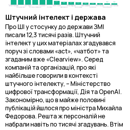
Штучний інтелект і держава
Про ШІ у стосунку до держави ЗМІ
писали 12,3 тисячі разів. Штучний
інтелект у цих матеріалах згадувався
поруч зі словами «act», «чатбот» та
згаданим вже «Сlearview». Серед
компаній та організацій, про які
найбільше говорили в контексті
штучного інтелекту, – Міністерство
цифрової трансформації, Дія та OpenAI.
Закономірно, що в майже половині
публікацій йшлося про міністра Михайла
Федорова. Решта ж персоналій не
набрали навіть по тисячі згадувань. Втім