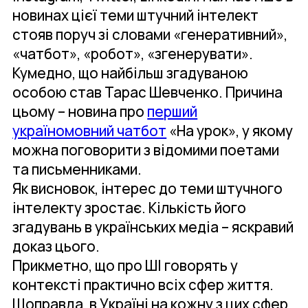
новинах цієї теми штучний інтелект
стояв поруч зі словами «генеративний»,
«чатбот», «робот», «згенерувати».
Кумедно, що найбільш згадуваною
особою став Тарас Шевченко. Причина
цьому – новина про
перший
україномовний чатбот
«На урок», у якому
можна поговорити з відомими поетами
та письменниками.
Як висновок, інтерес до теми штучного
інтелекту зростає. Кількість його
згадувань в українських медіа – яскравий
доказ цього.
Прикметно, що про ШІ говорять у
контексті практично всіх сфер життя.
Щоправда, в Україні на кожну з цих сфер