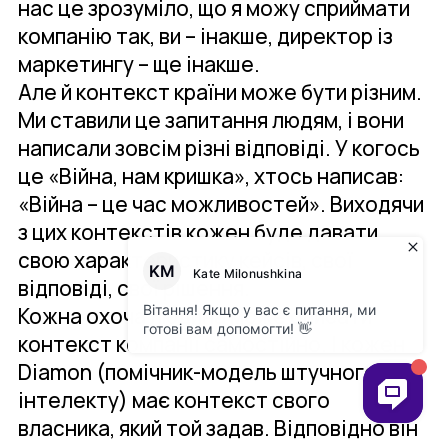
нас це зрозуміло, що я можу сприймати
компанію так, ви – інакше, директор із
маркетингу – ще інакше.
Але й контекст країни може бути різним.
Ми ставили це запитання людям, і вони
написали зовсім різні відповіді. У когось
це «Війна, нам кришка», хтось написав:
«Війна – це час можливостей». Виходячи
з цих контекстів кожен буде давати
свою характеристику кейсів, свої
відповіді, свої рішення.
Кожна охоча людина може описати
контекст компанії самостійно. І кожен
Diamon (помічник-модель штучного
інтелекту) має контекст свого
власника, який той задав. Відповідно він