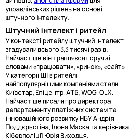
айтівців,
анонс платформи
для
управлінських рішень на основі
штучного інтелекту.
Штучний інтелект і ритейл
У контексті ритейлу штучний інтелект
згадували всього 3,3 тисячі разів.
Найчастіше він траплявся поруч зі
словами «працювати», «ринок», «сайт».
У категорії ШІ в ритейлі
найпопулярнішими компаніями стали
Київстар, Епіцентр, АТБ, WOG, OLX.
Найчастіше писали про директора
департаменту платіжних систем та
інноваційного розвитку НБУ Андрія
Поддєрьогіна, Ілона Маска та керівника
Кіберполіції Юрія Виходця.