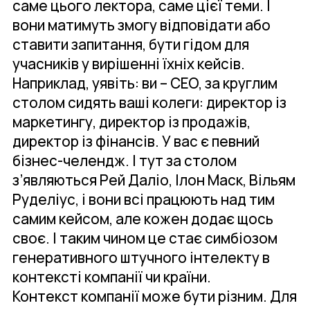
саме цього лектора, саме цієї теми. І
вони матимуть змогу відповідати або
ставити запитання, бути гідом для
учасників у вирішенні їхніх кейсів.
Наприклад, уявіть: ви – CEO, за круглим
столом сидять ваші колеги: директор із
маркетингу, директор із продажів,
директор із фінансів. У вас є певний
бізнес-челендж. І тут за столом
з’являються Рей Даліо, Ілон Маск, Вільям
Руделіус, і вони всі працюють над тим
самим кейсом, але кожен додає щось
своє. І таким чином це стає симбіозом
генеративного штучного інтелекту в
контексті компанії чи країни.
Контекст компанії може бути різним. Для