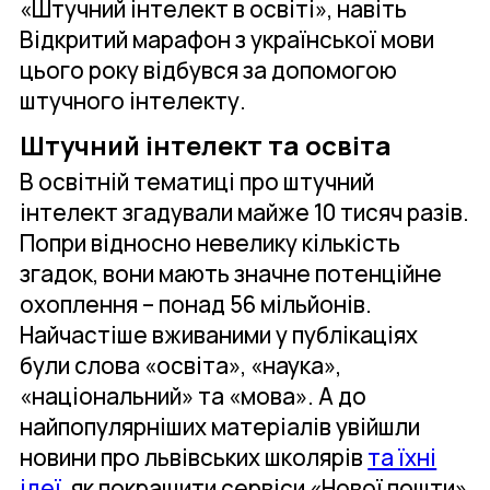
«Штучний інтелект в освіті», навіть
Відкритий марафон з української мови
цього року відбувся за допомогою
штучного інтелекту.
Штучний інтелект та освіта
В освітній тематиці про штучний
інтелект згадували майже 10 тисяч разів.
Попри відносно невелику кількість
згадок, вони мають значне потенційне
охоплення – понад 56 мільйонів.
Найчастіше вживаними у публікаціях
були слова «освіта», «наука»,
«національний» та «мова». А до
найпопулярніших матеріалів увійшли
новини про львівських школярів
та їхні
ідеї
, як покращити сервіси «Нової пошти»