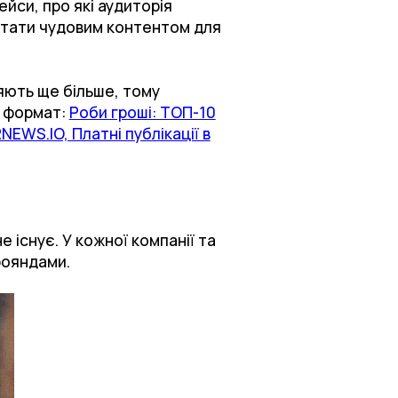
ейси, про які аудиторія
 стати чудовим контентом для
яють ще більше, тому
й формат:
Роби гроші: ТОП-10
NEWS.IO, Платні публікації в
е існує. У кожної компанії та
рояндами.