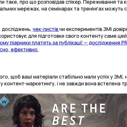
ли таке, про що розповідав спікер. Переживання та к
іальних мережах, на семінарах та тренінгах можуть
, досліджень,
чек-листів
чи експериментів ЗМІ довір
користовує для підготовки свого контенту саме це
ому піарники платять за публікації — дослідження PR
існо, ефективно.
о, щоб ваші матеріали стабільно мали успіх у ЗМІ, н
 у контент-маркетингу, і не завжди вона встелена т