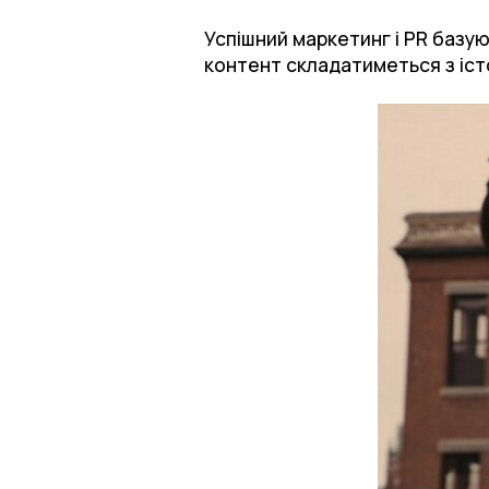
Успішний маркетинг і PR базую
контент складатиметься з істо