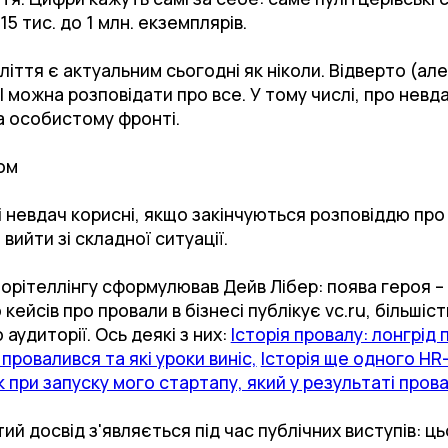
5 тис. до 1 млн. екземплярів.
іття є актуальним сьогодні як ніколи. Відверто (ал
І можна розповідати про все. У тому числі, про невда
на особистому фронті.
ом
в і невдач корисні, якщо закінчуються розповіддю про
вийти зі складної ситуації.
орітеллінгу сформулював Дейв Лібер: поява героя – 
кейсів про провали в бізнесі публікує vc.ru, більшіс
 аудиторії. Ось деякі з них:
Історія провалу: лонгрід 
ровалився та які уроки виніс,
Історія ще одного HR
 при запуску мого стартапу, який у результаті пров
ий досвід з'являється під час публічних виступів: ц