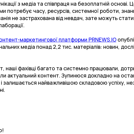
кації з медіа та співпраця на безоплатній основі. Це 
ами потребує часу, ресурсів, системної роботи, зна
анія не застрахована від невдач, зате можуть стати
лаборації.
онтент-маркетингової платформи PRNEWS.IO
опублі
нальних медіа понад 2,2 тис. матеріалів: новин, дос
, наші фахівці багато та системно працювали, дот
али актуальний контент. Зупинюся докладно на оста
 і залишається найважливішою складовою успіху, не
ні.
ю!