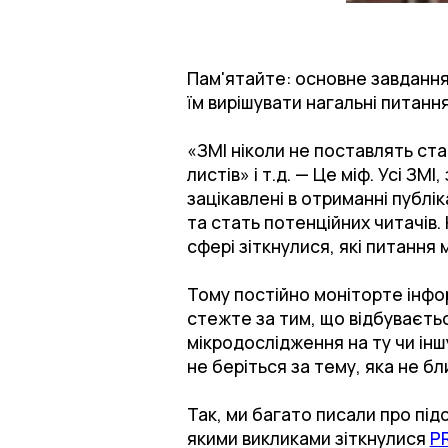
Пам'ятайте: основне завдання
їм вирішувати нагальні питан
«ЗМІ ніколи не поставлять ста
листів» і т.д. — Це міф. Усі ЗМ
зацікавлені в отриманні публік
та стать потенційних читачів.
сфері зіткнулися, які питання
Тому постійно моніторте інфор
стежте за тим, що відбувається 
мікродослідження на ту чи інш
не беріться за тему, яка не б
Так, ми багато писали про під
якими викликами зіткнулися
PR