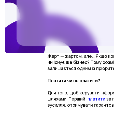
Жарт — жартом, але… Якщо комп
чи існує ще бізнес? Тому розм
залишається одним із пріорите
Платити чи не платити?
Для того, щоб керувати інфор
шляхами. Перший:
платити
за 
зусилля, отримувати гарантован