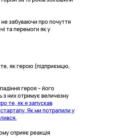
е не забуваючи про почуття
чі та перемоги як у
 те, як герою (підприємцю,
падіння героя – його
ть з них отримує величезну
про те, як я запускав
-стартапу. Як ми потрапили у
алився.
ьому сприяє реакція