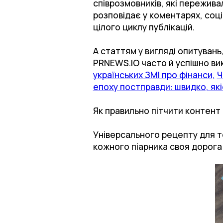
співрозмовників, які пережива
розповідає у коментарях, соц
цілого циклу публікацій.
А статтям у вигляді опитувань
PRNEWS.IO часто й успішно ви
українських ЗМІ про фінанси,
Ч
епоху постправди: швидко, як
Як правильно пітчити контент
Універсального рецепту для тог
кожного піарника своя дорога