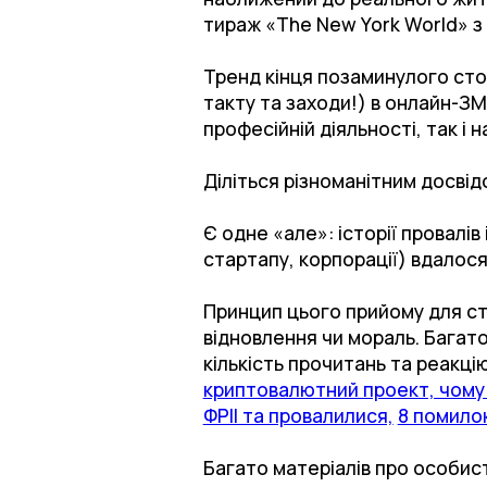
тираж «The New York World» з 1
Тренд кінця позаминулого стол
такту та заходи!) в онлайн-ЗМ
професійній діяльності, так і 
Діліться різноманітним досвід
Є одне «але»: історії провалі
стартапу, корпорації) вдалося 
Принцип цього прийому для ст
відновлення чи мораль. Багато 
кількість прочитань та реакцію
криптовалютний проект, чому п
ФРІІ та провалилися,
8 помилок
Багато матеріалів про особист