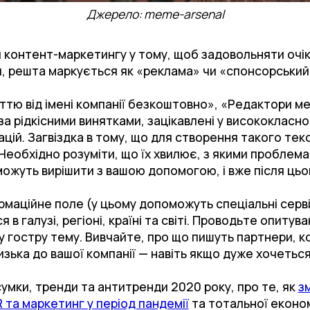
Джерело: meme-arsenal
 контент-маркетингу у тому, щоб задовольняти очік
ня, решта маркується як «реклама» чи «спонсорський
ттю від імені компанії безкоштовно», «Редактори ме
І, за рідкісними винятками, зацікавлені у висококласн
ацій. Загвіздка в тому, що для створення такого тек
 Необхідно розуміти, що їх хвилює, з якими проблема
 можуть вирішити з вашою допомогою, і вже після цьо
маційне поле (у цьому допоможуть спеціальні серві
в галузі, регіоні, країні та світі. Проводьте опитува
у гостру тему. Вивчайте, про що пишуть партнери, кон
лизька до вашої компанії — навіть якщо дуже хочеться
сумки, тренди та антитренди 2020 року, про те, як
з
 та маркетинг у період пандемії
та тотальної економ