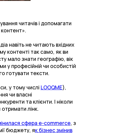
ування читачів і допомагати
 контент».
діа навіть не читають вхідних
ому контенті так само, як ви
сту мало знати географію, вік
ми у професійній чи особистій
го готувати тексти.
си, у тому числі
LOOQME
),
ння чи власні
куренти та клієнти. І ніколи
 отримати лінк.
мінилася сфера e-commerce
, з
ії бюджету, я
к бізнес змінив