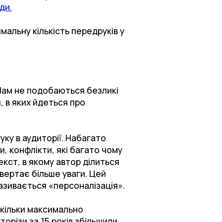
ди.
мальну кількість передруків у
 Нам не подобаються безликі
, в яких йдеться про
уку в аудиторії. Набагато
, конфлікти, які багато чому
кст, в якому автор ділиться
вертає більше уваги. Цей
називається «персоналізація».
скільки максимально
орізи за 15 років збільшили