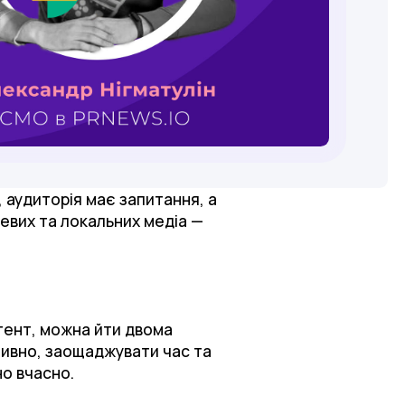
 аудиторія має запитання, а
зевих та локальних медіа —
тент, можна йти двома
ативно, заощаджувати час та
но вчасно.