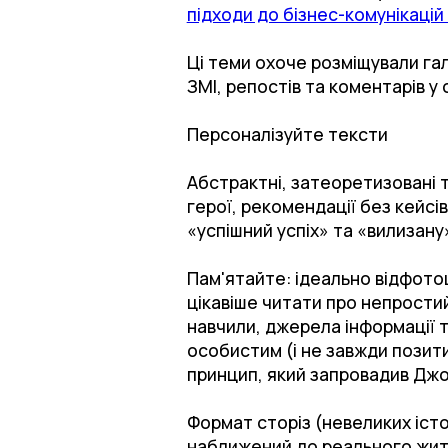
підходи до бізнес-комунікаці
Ці теми охоче розміщували гал
ЗМІ, репостів та коментарів у
Персоналізуйте тексти
Абстрактні, затеоретизовані 
герої, рекомендації без кейсів
«успішний успіх» та «вилизану»
Пам'ятайте: ідеально відфотошо
цікавіше читати про непростий
навчили, джерела інформації т
особистим (і не завжди позит
принцип, який запровадив Джоз
Формат сторіз (невеликих іст
наближений до реального життя