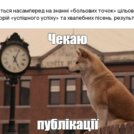
ться насамперед на знанні «больових точок» цільово
рій «успішного успіху» та хвалебних пісень, резуль