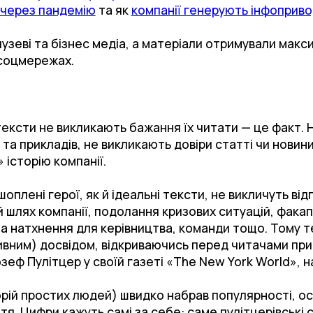
й через пандемію
та як
компанії генерують інфоприво
узеві та бізнес медіа, а матеріали отримували макси
 соцмережах.
тексти не викликають бажання їх читати — це факт.
 та прикладів, не викликають довіри статті чи новини
 історію компанії.
плені герої, як й ідеальні тексти, не викличуть відг
 шлях компанії, подолання кризових ситуацій, факапи
а натхнення для керівництва, команди тощо. Тому те
ивним) досвідом, відкриваючись перед читачами при
еф Пулітцер у своїй газеті «The New York World», 
орій простих людей) швидко набрав популярності, о
. Цифри кажуть самі за себе: саме пулітцерівські ст