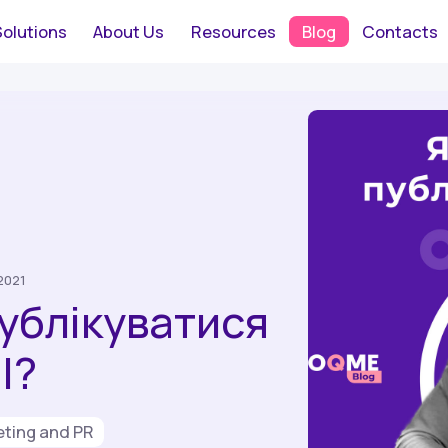
Solutions
About Us
Resources
Blog
Contacts
2021
ублікуватися
І?
eting and PR