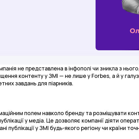
анія не представлена в інфополі чи зникла з нього,
іщення контенту у ЗМІ — не лише у Forbes, а й у галу
тних завдань для піарників.
маційним полем навколо бренду та розміщувати кон
публікації у медіа. Це дозволяє компанії діяти опер
і публікації у ЗМІ будь-якого регіону чи країни точ