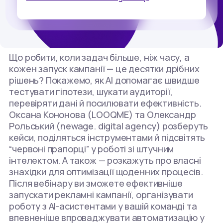
Що робити, коли задач більше, ніж часу, а
кожен запуск кампанії — це десятки дрібних
рішень? Покажемо, як AI допомагає швидше
тестувати гіпотези, шукати аудиторії,
перевіряти дані й посилювати ефективність.
Оксана Кононова (LOOQME) та Олександр
Рольський (newage. digital agency) розберуть
кейси, поділяться інструментами й підсвітять
“червоні прапорці” у роботі зі штучним
інтелектом. А також — розкажуть про власні
знахідки для оптимізації щоденних процесів.
Після вебінару ви зможете ефективніше
запускати рекламні кампанії, організувати
роботу з AI-асистентами у вашій команді та
впевненіше впроваджувати автоматизацію у