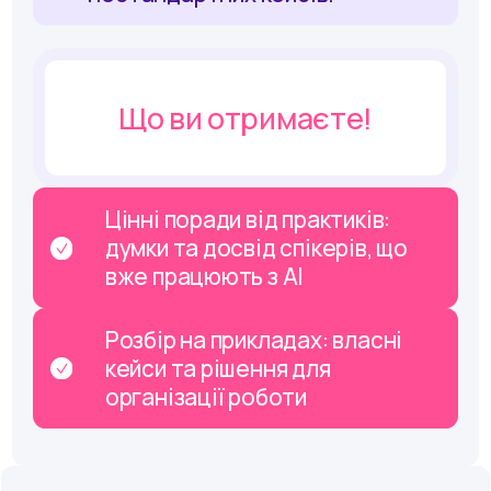
Що ви отримаєте!
Цінні поради від практиків:
думки та досвід спікерів, що
вже працюють з AI
Розбір на прикладах: власні
кейси та рішення для
організації роботи