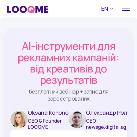
EN
AI-інструменти для
рекламних кампаній:
від креативів до
результатів
безплатний вебінар + запис для
зареєстрованих
Oksana Kononova
Олександр Рольсь
CEO & Founder 
CEO 
LOOQME
newage.digital.agenc