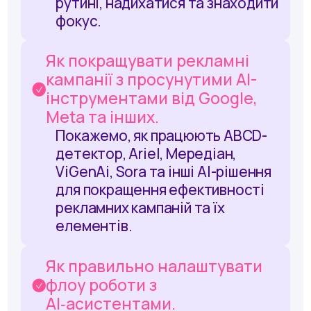
рутині, надихатися та знаходити
фокус.
Як покращувати рекламні
кампанії з просунутими АІ-
інструментами від Google,
Meta та інших.
Покажемо, як працюють ABCD-
детектор, Ariel, Мередіан,
ViGenAi, Sora та інші AI-рішення
для покращення ефективності
рекламних кампаній та їх
елементів.
Як правильно налаштувати
флоу роботи з
AI‑асистентами.