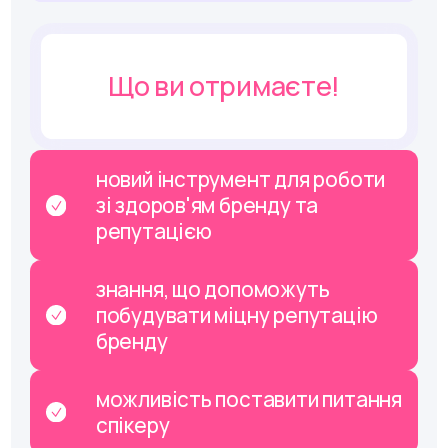
Що ви отримаєте!
новий інструмент для роботи
зі здоров'ям бренду та
репутацією
знання, що допоможуть
побудувати міцну репутацію
бренду
можливість поставити питання
cпікеру