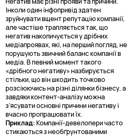
Негатив має різні прояви та причини.
Інколи один інфопривід здатен
зруйнувати вщент репутацію компанії,
але частіше трапляється так, що
негатив накопичується у дрібних
медіапроявах, які, на перший погляд, не
порушують звичний баланс компанії в
медіа. В певний момент такого
«дрібного негативу» назбирується
стільки, що він шкодить точково
розсіюючись на різні ділянки бізнесу, а
завдяки контент-аналізу можна
з’ясувати основні причини негативу і
вчасно пропрацювати їх.
Приклад:
Компанії-девелопери часто
стикаються з необґрунтованими