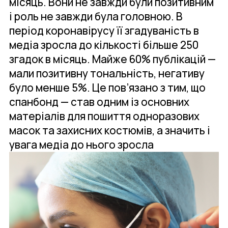
місяць. Вони не завжди були позитивним
і роль не завжди була головною. В
період коронавірусу її згадуваність в
медіа зросла до кількості більше 250
згадок в місяць. Майже 60% публікацій —
мали позитивну тональність, негативу
було менше 5%. Це пов’язано з тим, що
спанбонд — став одним із основних
матеріалів для пошиття одноразових
масок та захисних костюмів, а значить і
увага медіа до нього зросла