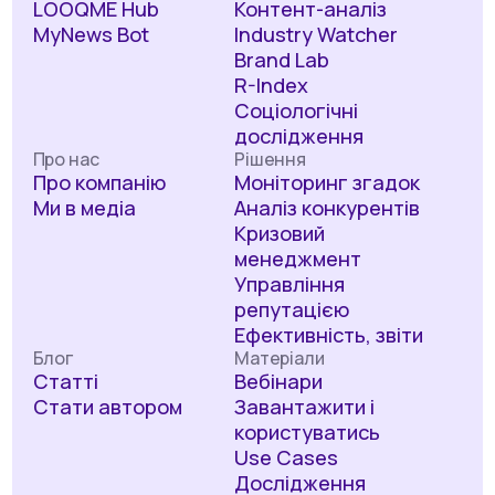
LOOQME Hub
Контент-аналіз
MyNews Bot
Industry Watcher
Brand Lab
R-Index
Соціологічні
дослідження
Про нас
Рішення
Про компанію
Моніторинг згадок
Ми в медіа
Аналіз конкурентів
Кризовий
менеджмент
Управління
репутацією
Ефективність, звіти
Блог
Матеріали
Статті
Вебінари
Стати автором
Завантажити і
користуватись
Use Cases
Дослідження