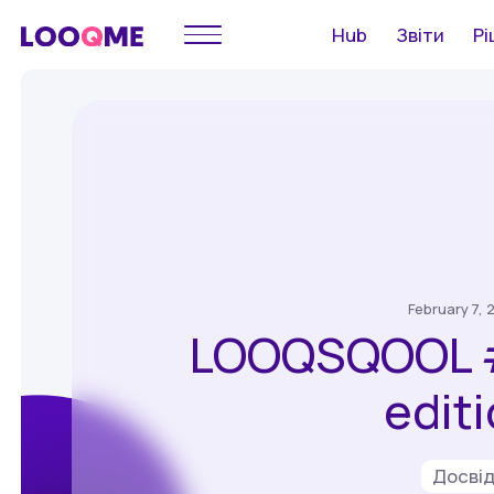
Hub
Звіти
Рі
February 7, 
LOOQSQOOL #
edit
Досві