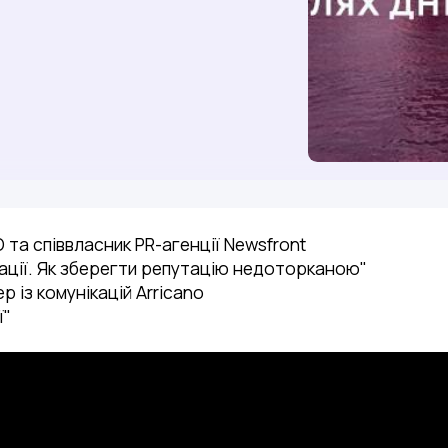
та співвласник PR-агенції Newsfront
кації. Як зберегти репутацію недоторканою"
 із комунікацій Arricano
ї"