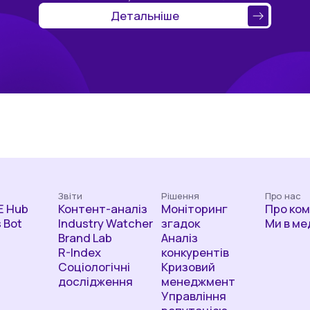
Детальніше
Звіти
Рішення
Про нас
 Hub
Контент-аналіз
Моніторинг
Про ко
 Bot
Industry Watcher
згадок
Ми в ме
Brand Lab
Аналіз
R-Index
конкурентів
Соціологічні
Кризовий
дослідження
менеджмент
Управління