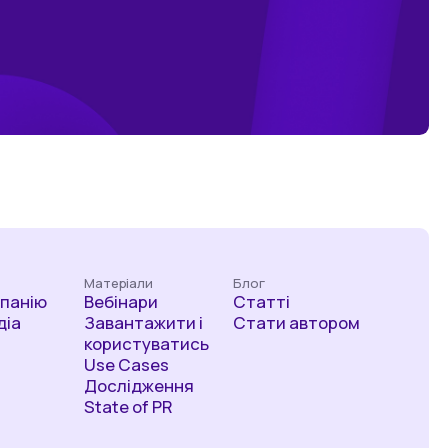
Матеріали
Блог
мпанію
Вебінари
Статті
діа
Завантажити і
Стати автором
користуватись
Use Cases
Дослідження
State of PR