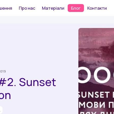
шення
Про нас
Матеріали
Блог
Контакти
2019
2. Sunset
ion
д