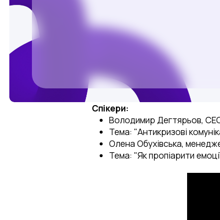
Спікери:
Володимир Дегтярьов, CEO 
Тема: "Антикризові комуні
Олена Обухівська, менеджер
Тема: "Як пропіарити емоці