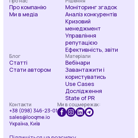
Про нас
Рішення
Про компанію
Моніторинг згадок
Ми в медіа
Аналіз конкурентів
Кризовий
менеджмент
Управління
репутацією
Ефективність, звіти
Блог
Матеріали
Статті
Вебінари
Стати автором
Завантажити і
користуватись
Use Cases
Дослідження
State of PR
Контакти
Ми в соцмережах:
+38 (098) 346-23-01
sales@looqme.io
Україна, Київ
Підпишіться на розсилку