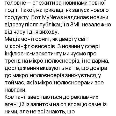
головне — стежити за новинами певної
події. Такої, наприклад, як запуск нового
продукту. Бот MyNews надсилає новини
відразу після публікації в ЗМІ, незалежно
від часу і дня виходу.
Медіамоніторниг, як двері у світ
мікроінфлюєнсерів. З новини у сфері
інфлюєнс-маркетингу ми чуємо про
тренд на мікроінфлюєнсерів, і не дарма,
дослідження вказують на те, що довіра
до макроінфлюєнсерів знижується, у
той час, як із мікроінфлюєнсерами все
навпаки.
Компанії звертаються до рекламних
агенцій із запитом на співпрацю саме із
ними, але не всі знають, що