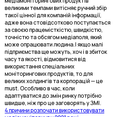
медіамоніторингових продуктів
великими темпами витісняє ручний збір
такої цінної для компаній інформації,
адже вона стовідсотково поступається
за своєю працемісткістю, швидкістю,
точністю та обсягом медіаполя, який
може опрацювати людина.І якщо малі
підприємства ще можуть, хоч і в збиток
часу та якості, відмовитися від
використання спеціальних
моніторингових продуктів, то для
великих холдингів та корпорацій — це
must. Особливо в час, коли
адаптуватися до змін ринку потрібно
швидше, ніж про це заговорять у ЗМІ.
4 причини розпочати використовувати