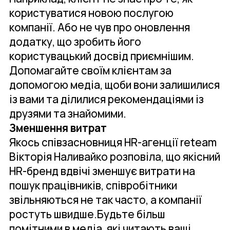
користуватися новою послугою
компанії. Або не чув про оновлення
додатку, що зробить його
користувацький досвід приємнішим.
Допомагайте своїм клієнтам за
допомогою медіа, щоби вони залишилися
із вами та ділилися рекомендаціями із
друзями та знайомими.
Зменшення витрат
Якось співзасновниця HR-агенції reteam
Вікторія Наливайко розповіла, що якісний
HR-бренд вдвічі зменшує витрати на
пошук працівників, співробітники
звільняються не так часто, а компанії
ростуть швидше.Будьте більш
помітними в медіа, які читають ваші