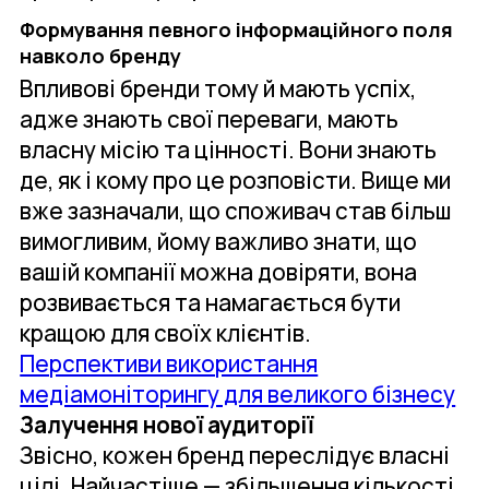
Формування певного інформаційного поля
навколо бренду
Впливові бренди тому й мають успіх,
адже знають свої переваги, мають
власну місію та цінності. Вони знають
де, як і кому про це розповісти. Вище ми
вже зазначали, що споживач став більш
вимогливим, йому важливо знати, що
вашій компанії можна довіряти, вона
розвивається та намагається бути
кращою для своїх клієнтів.
Перспективи використання
медіамоніторингу для великого бізнесу
Залучення нової аудиторії
Звісно, кожен бренд переслідує власні
цілі. Найчастіше — збільшення кількості