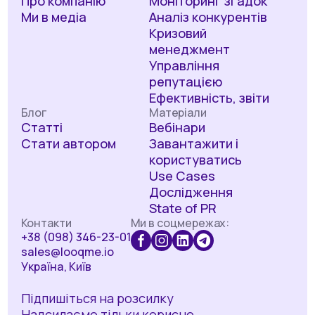
Про компанію
Моніторинг згадок
Ми в медіа
Аналіз конкурентів
Кризовий
менеджмент
Управління
репутацією
Ефективність, звіти
Блог
Матеріали
Статті
Вебінари
Стати автором
Завантажити і
користуватись
Use Cases
Дослідження
State of PR
Контакти
Ми в соцмережах:
+38 (098) 346-23-01
sales@looqme.io
Україна, Київ
Підпишіться на розсилку
Надсилаємо тільки корисне