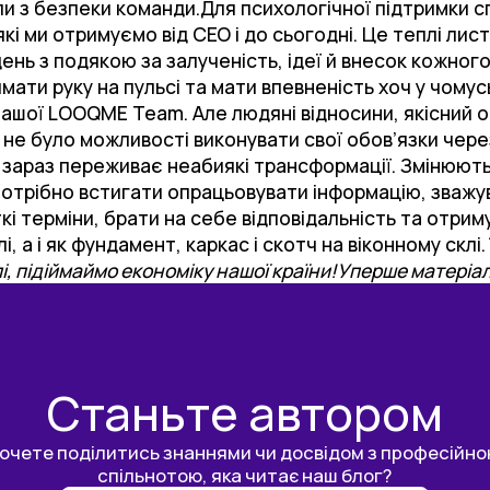
и з безпеки команди.Для психологічної підтримки сп
кі ми отримуємо від СЕО і до сьогодні. Це теплі лис
нь з подякою за залученість, ідеї й внесок кожного. 
ти руку на пульсі та мати впевненість хоч у чомусь
нашої LOOQME Team. Але людяні відносини, якісний 
о не було можливості виконувати свої обов’язки через
 зараз переживає неабиякі трансформації. Змінюють
 потрібно встигати опрацьовувати інформацію, зважу
і терміни, брати на себе відповідальність та отри
, а і як фундамент, каркас і скотч на віконному склі.
і, підіймаймо економіку нашої країни!
Уперше матеріал
Станьте автором
очете поділитись знаннями чи досвідом з професійн
спільнотою, яка читає наш блог?