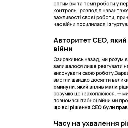
оптимізм та темп роботи у пер
контроль і розподіл навантаж
важливості своєї роботи, прин
час війни посилилася і згурту
Авторитет СЕО, який
війни
Озираючись назад, ми розумієм
залишалося лише реагувати на
виконувати свою роботу.Зараз
змогли швидко досягти велики
оминули, який вплив мали ріш
розумію це і захоплююся, — ми 
повномасштабної війни ми пр
що всі рішення СЕО були пра
Часу на ухвалення рі