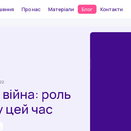
шення
Про нас
Матеріали
Блог
Контакти
022
 війна: роль
у цей час
д