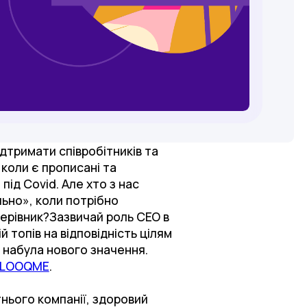
ідтримати співробітників та
коли є прописані та
ід Covid. Але хто з нас
льно», коли потрібно
 керівник?Зазвичай роль СЕО в
 топів на відповідність цілям
О набула нового значення.
LOOQME
.
тнього компанії, здоровий