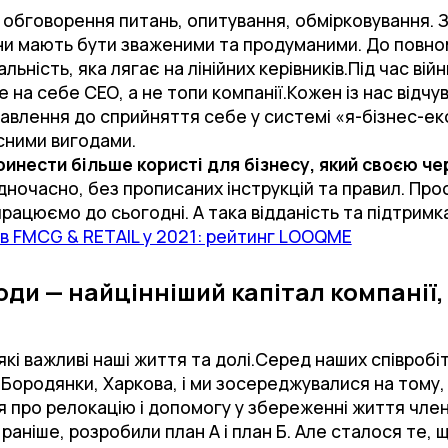
а обговорення питань, опитування, обмірковування.
и мають бути зваженими та продуманими. До повном
льність, яка лягає на лінійних керівників.Під час війн
 на себе СЕО, а не топи компанії.Кожен із нас відчу
авлення до сприйняття себе у системі «я-бізнес-еко
сними вигодами.
инести більше користі для бізнесу, який своєю че
дночасно, без прописаних інструкцій та правил. Прос
працюємо до сьогодні. А така відданість та підтримк
 в FMCG & RETAIL у 2021: рейтинг LOOQME
ди — найцінніший капітал компанії, і
 які важливі наші життя та долі.Серед наших співробіт
Бородянки, Харкова, і ми зосереджувалися на тому,
я про релокацію і допомогу у збереженні життя члені
 раніше, розробили план А і план Б. Але сталося те, 