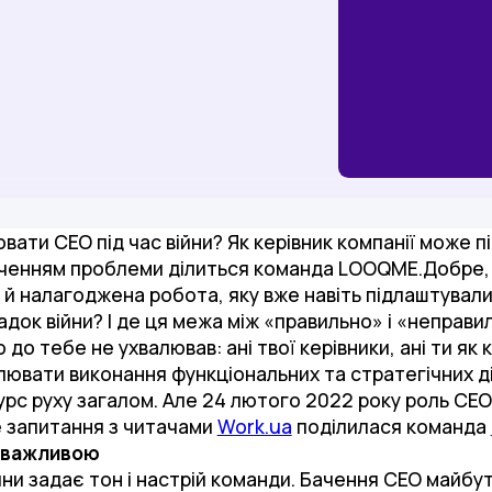
вати СЕО під час війни? Як керівник компанії може п
аченням проблеми ділиться команда LOOQME.Добре, 
й налагоджена робота, яку вже навіть підлаштували п
адок війни? І де ця межа між «правильно» і «неправи
 до тебе не ухвалював: ані твої керівники, ані ти як
ювати виконання функціональних та стратегічних дій
 курс руху загалом. Але 24 лютого 2022 року роль СЕ
е запитання з читачами
Work.ua
поділилася команда
адважливою
йни задає тон і настрій команди. Бачення СЕО майбу