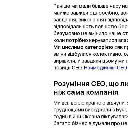
Раніше ми мали більше часу н
майже завжди одноосібно, вон
завдання, виконання і відповіда
відповідальність повністю бере
безумовно це змінило наше ст
коли потрібно керуватися вла
Ми мислимо категорією «як пр
зміни відбулися колективно, о
вирішили, й завдяки цьому ми 
позиції СЕО.
Наймедійніші СEO
Розуміння СЕО, що лю
ніж сама компанія
Ми всі, всією країною відчули,
труднощами виїжджали з Бучі, 
годин війни Оксана піклувалас
багато бізнесів думали про це