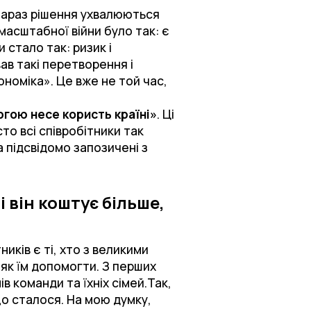
 Зараз рішення ухвалюються
асштабної війни було так: є
и стало так: ризик і
вав такі перетворення і
номіка». Це вже не той час,
ргою несе користь країні»
. Ці
то всі співробітники так
а підсвідомо запозичені з
 він коштує більше,
ників є ті, хто з великими
 як їм допомогти. З перших
в команди та їхніх сімей.Так,
що сталося. На мою думку,