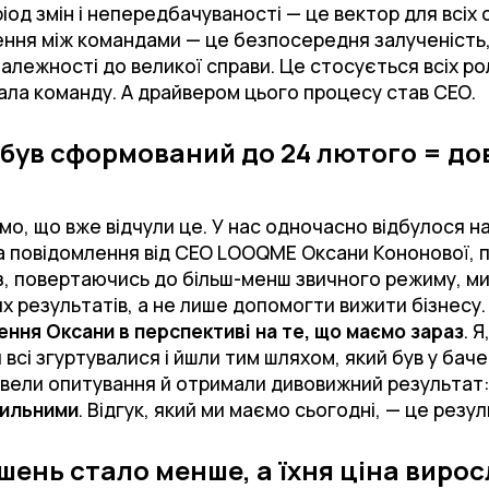
іод змін і непередбачуваності — це вектор для всіх 
ення між командами — це безпосередня залученість,
алежності до великої справи. Це стосується всіх ро
вала команду. А драйвером цього процесу став СЕО.
 був сформований до 24 лютого = дов
о, що вже відчули це. У нас одночасно відбулося на
 повідомлення від СЕО LOOQME Оксани Кононової, пр
, повертаючись до більш-менш звичного режиму, ми
х результатів, а не лише допомогти вижити бізнесу
ення Оксани в перспективі на те, що маємо зараз
. 
всі згуртувалися і йшли тим шляхом, який був у бачен
овели опитування й отримали дивовижний результат
вильними
. Відгук, який ми маємо сьогодні, — це резул
шень стало менше, а їхня ціна вирос