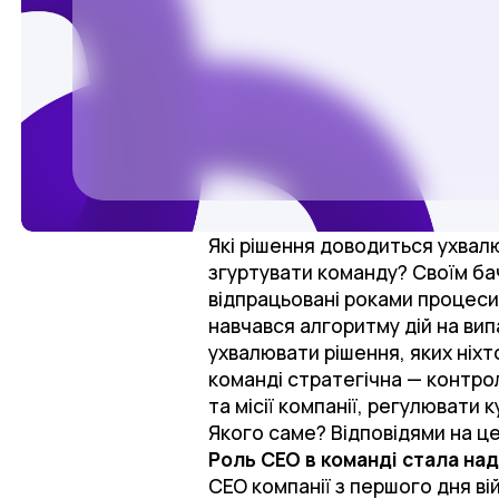
Які рішення доводиться ухвалю
згуртувати команду? Своїм б
відпрацьовані роками процеси 
навчався алгоритму дій на вип
ухвалювати рішення, яких ніхто
команді стратегічна — контрол
та місії компанії, регулювати
Якого саме? Відповідями на ц
Роль СЕО в команді стала н
СЕО компанії з першого дня ві