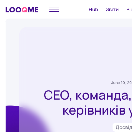
Hub
Звіти
Рі
June 10, 2
СЕО, команда,
керівників 
Досві