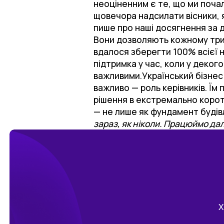
неоціненним є те, що ми почал
щовечора надсилати вісники, я
пише про наші досягнення за де
Вони дозволяють кожному трима
вдалося зберегти 100% всієї 
підтримка у час, коли у деког
важливими.Український бізнес
важливо — роль керівників. Їм
рішення в екстремально коротк
— не лише як фундамент будівлі
зараз, як ніколи. Працюймо дал
Х