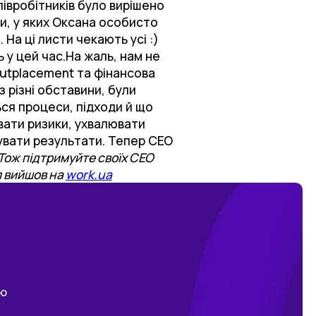
івробітників було вирішено
ти, у яких Оксана особисто
На ці листи чекають усі :)
 у цей час.На жаль, нам не
оutplacement та фінансова
 різні обставини, були
ся процеси, підходи й що
вати ризики, ухвалювати
мувати результати. Тепер СЕО
Тож підтримуйте своїх СЕО
 вийшов на
work.ua
ою