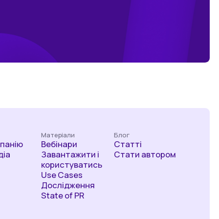
Матеріали
Блог
мпанію
Вебінари
Статті
діа
Завантажити і
Стати автором
користуватись
Use Cases
Дослідження
State of PR