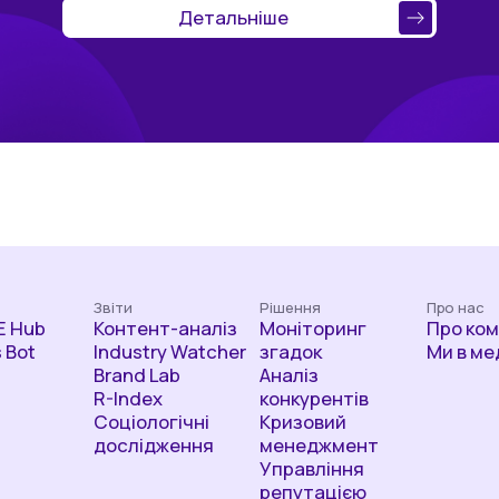
Детальніше
Звіти
Рішення
Про нас
 Hub
Контент-аналіз
Моніторинг
Про ко
 Bot
Industry Watcher
згадок
Ми в ме
Brand Lab
Аналіз
R-Index
конкурентів
Соціологічні
Кризовий
дослідження
менеджмент
Управління
репутацією