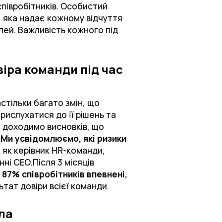
співробітників. Особистий
 яка надає кожному відчуття
лей. Важливість кожного під
іра команди під час
стільки багато змін, що
ислухатися до її рішень та
 доходимо висновків, що
.
Ми усвідомлюємо, які ризики
Я, як керівник HR-команди,
ні СЕО.Після 3 місяців
:
87% співробітників впевнені,
ьтат довіри всієї команди.
ла