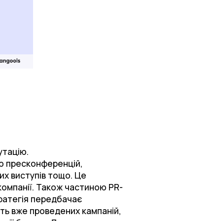
утацію.
цію пресконференцій,
них виступів тощо. Це
омпанії. Також частиною PR-
тратегія передбачає
сть вже проведених кампаній,