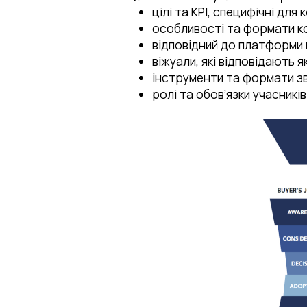
цілі та KPI, специфічні для
особливості та формати ко
відповідний до платформи й
віжуали, які відповідають я
інструменти та формати зві
ролі та обов’язки учасникі