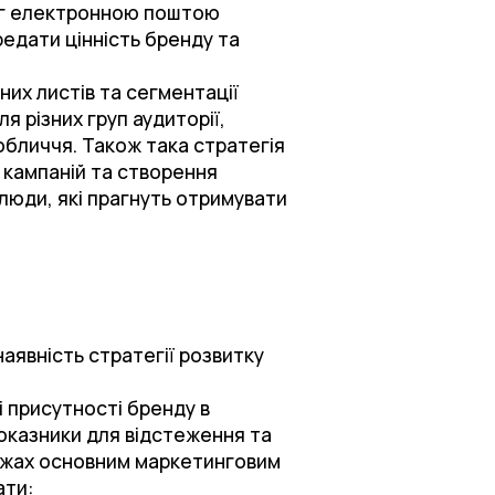
нг електронною поштою
едати цінність бренду та
них листів та сегментації
я різних груп аудиторії,
обличчя. Також така стратегія
 кампаній та створення
 люди, які прагнуть отримувати
явність стратегії розвитку
і присутності бренду в
показники для відстеження та
режах основним маркетинговим
ати: