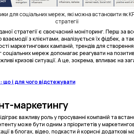
ики для соціальних мереж, які можна встановити як KP
стратегії
даної стратегії є своєчасний моніторинг. Перш за в
взаємодії з клієнтами, аналізується їх фідбек, а та
сті маркетингових кампаній, трендів для створення 
г соціальних мереж допомагає реагувати на позитивн
ливі кризові ситуації. А це, зокрема, впливає на за
 що і для чого відстежувати
ент-маркетингу
відіграє важливу роль у просуванні компаній та встан
енту може бути одним з пріоритетів у маркетингових
ікації в блогах, відео, подкасти й корисні додаткові