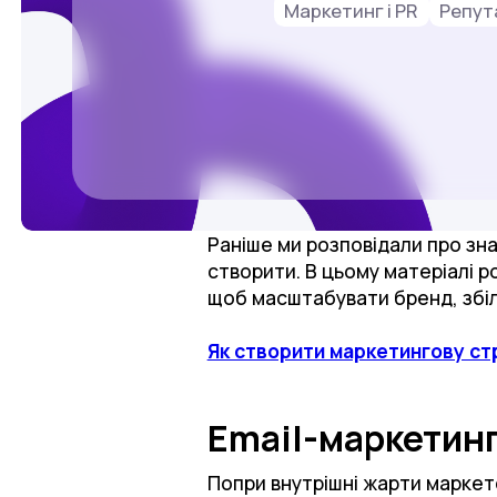
Маркетинг і PR
Репут
Раніше ми розповідали про зна
створити. В цьому матеріалі р
щоб масштабувати бренд, збіль
Як створити маркетингову ст
Email-маркетинг
Попри внутрішні жарти маркет