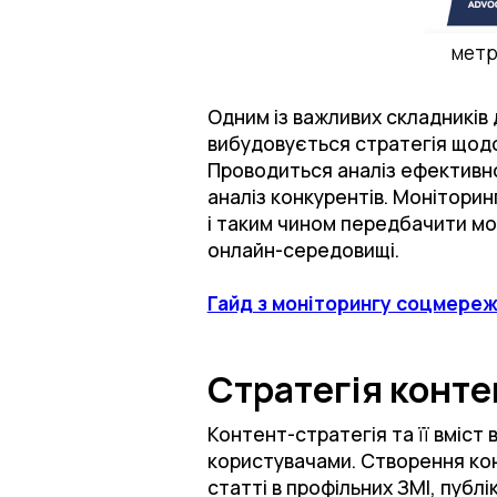
метр
Одним із важливих складників 
вибудовується стратегія щодо 
Проводиться аналіз ефективно
аналіз конкурентів. Моніторин
і таким чином передбачити мож
онлайн-середовищі.
Гайд з моніторингу соцмереж:
Стратегія конт
Контент-стратегія та її вміст 
користувачами. Створення конт
статті в профільних ЗМІ, публ