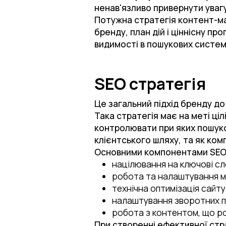
ненав'язливо привернути уваг
Потужна стратегія контент-ма
бренду, план дій і ціннісну п
видимості в пошукових система
SEO стратегія
Це загальний підхід бренду д
Така стратегія має на меті ці
контролювати при яких пошуко
клієнтського шляху, та як ком
Основними компонентами SEO-
націлювання на ключові сло
робота та налаштування м
технічна оптимізація сайту
налаштування зворотних п
робота з контентом, що роз
При створенні ефективної стра