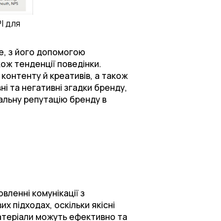
I для
се, з його допомогою
кож тенденції поведінки.
контенту й креативів, а також
і та негативні згадки бренду,
гальну репутацію бренду в
овленні комунікації з
 підходах, оскільки якісні
 матеріали можуть ефективно та