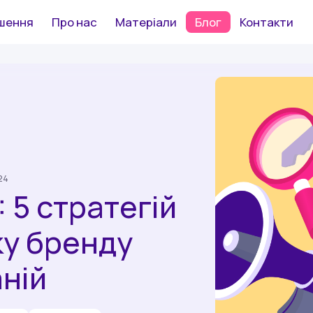
шення
Про нас
Матеріали
Блог
Контакти
24
: 5 стратегій
ку бренду
ній