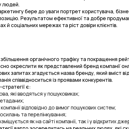
у людей.
ркетингу бере до уваги портрет користувача, бізне
ропозицію. Результатом ефективної та добре продума
х й соціальних мережах та ріст довіри клієнтів.
о збільшення органічного трафіку та покращення рей
лісно окреслити як представлений бренд компанії он
вих запитах згадується назва бренду, який вміст ві
панія співвідноситься із проявами конкурентів.
стратегії є:
ва, які вводяться у пошуковиках;
етаданих;
 компанії відповідно до вимог пошукових систем;
осилань та перелінкування;
міщується як на сайті компанії, так і у відкритих дж
тегії варто зосередитись на реальних людях, які с