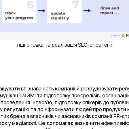
підготовка та реалізація SEO-стратегії
ащувати впізнаваність компанії й розбудовувати реп
унікації зі ЗМІ та підготовку пресрелізів, організа
а проведення інтерв’ю, підготовку спікерів до публіч
 репутацію та поінформувати людей про продукти к
тих брендів власників чи засновників компанії.PR-с
адок у медіаполі. Це допомагає визначити ефективні