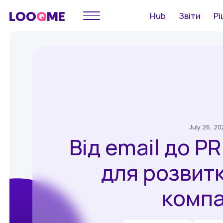
Hub
Звіти
Рі
July 26, 20
Від email до PR
для розвит
компа