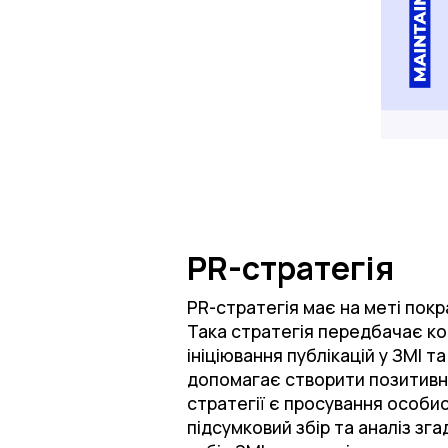
PR-стратегія
PR-стратегія має на меті покр
Така стратегія передбачає ком
ініціювання публікацій у ЗМІ т
допомагає створити позитивну
стратегії є просування особис
підсумковий збір та аналіз зг