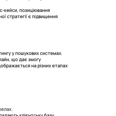
с-кейси, позиціювання
ної стратегії є підвищення
тингу у пошукових системах.
лайн, що дає змогу
дображається на різних етапах
ерелах.
кладають клієнтську базу