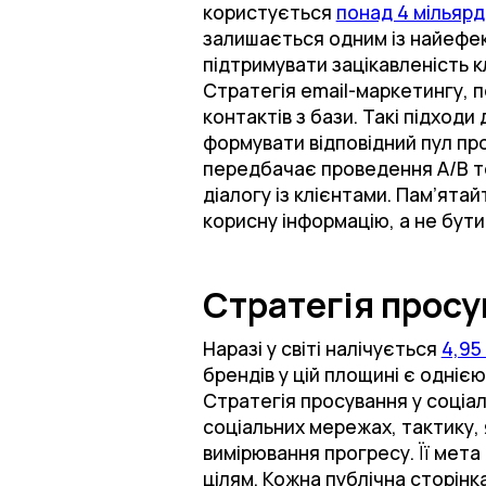
користується
понад 4 мільярд
залишається одним із найефек
підтримувати зацікавленість к
Стратегія email-маркетингу, п
контактів з бази. Такі підходи
формувати відповідний пул пр
передбачає проведення А/B те
діалогу із клієнтами. Пам’ята
корисну інформацію, а не бут
Стратегія просу
Наразі у світі налічується
4,95
брендів у цій площині є однією
Стратегія просування у соціал
соціальних мережах, тактику, 
вимірювання прогресу. Її мет
цілям. Кожна публічна сторінк