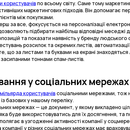
и користувачів
по всьому світу. Саме тому маркети
тивніших маркетингових підходів. Він допомагає пер
лієнтів між покупками.
ерш за все, фокусується на персоналізації електрон
 дозволяють підбирати найбільш відповідні меседжі дл
опозицій та показати наявність у бренду людського 
стувань розсилок та окремих листів, автоматизації
йте, що за листами та буквами на екрані знаходяться
и засипаними тоннами спам-листів.
вання у соціальних мережах
 мільярда користувачів
соціальними мережами, тож на
 із базових у нашому переліку.
ьних мережах — це документ, у якому викладено ціл
яка буде використовуватись для їх досягнення, та 
а полягає в узгодженні активності компанії у соцме
а компанії у різних соціальних мережах має враховув