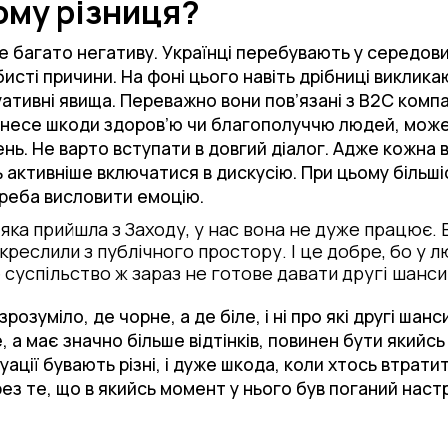
чому різниця?
уже багато негативу. Українці перебувають у середо
бисті причини. На фоні цього навіть дрібниці виклик
уативні явища. Переважно вони пов’язані з В2С комп
е несе шкоди здоров’ю чи благополуччю людей, мож
нь. Не варто вступати в довгий діалог. Адже кожна 
ктивніше включатися в дискусію. При цьому більшіс
 треба висловити емоцію.
ка прийшла з Заходу, у нас вона не дуже працює. В
икреслили з публічного простору. І це добре, бо у 
суспільство ж зараз не готове давати другі шанси
 зрозуміло, де чорне, а де біле, і ні про які другі шан
, а має значно більше відтінків, повинен бути який
уації бувають різні, і дуже шкода, коли хтось втрати
ез те, що в якийсь момент у нього був поганий настр