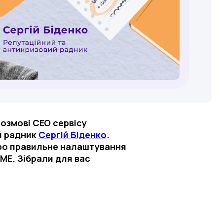
розмові СЕО сервісу
й радник
Сергій Біденко
.
– про правильне налаштування
ME. Зібрали для вас