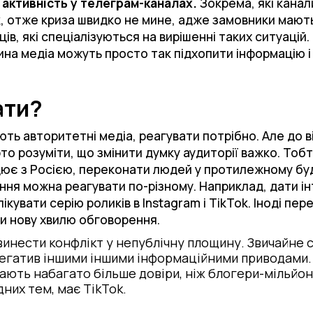
 активність у телеграм-каналах.
Зокрема, які канали
ак, отже криза швидко не мине, адже замовники мают
ів, які спеціалізуються на вирішенні таких ситуацій.
а медіа можуть просто так підхопити інформацію і 
ати?
ь авторитетні медіа, реагувати потрібно. Але до ві
рто розуміти, що змінити думку аудиторії важко. То
цює з Росією, переконати людей у протилежному бу
ння можна реагувати по-різному. Наприклад, дати ін
кувати серію роликів в Instagram і TikTok. Іноді пе
ти нову хвилю обговорення.
инести конфлікт у непублічну площину. Звичайне
егатив іншими іншими інформаційними приводами. 
ають набагато більше довіри, ніж блогери-мільйон
дних тем, має TikTok.