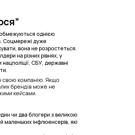
ося”
не обмежуються однією
а. Соцмережі дуже
ухувати, вона не розростеться.
дери на різних рівнях, у
 нацполіції, СБУ, державні
ати.
ро свою компанію. Якщо
малих брендів може не
ожими кейсами.
 Один чи два блогери з великою
й маленьких інфлюенсерів, які