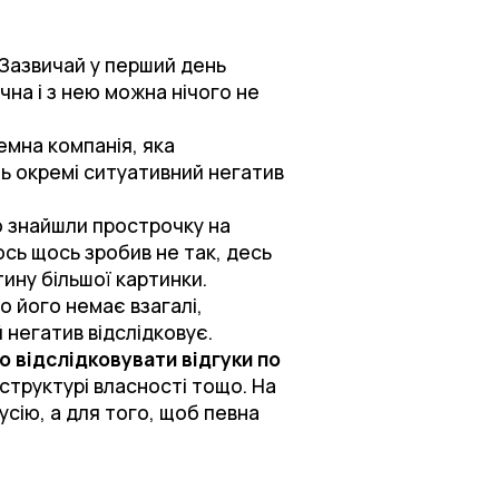
 Зазвичай у перший день
чна і з нею можна нічого не
емна компанія, яка
ть окремі ситуативний негатив
о знайшли прострочку на
ось щось зробив не так, десь
ину більшої картинки.
о його немає взагалі,
 негатив відслідковує.
 відслідковувати відгуки по
структурі власності тощо. На
усію, а для того, щоб певна