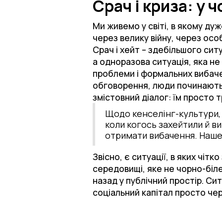
Срач і криза: у 
Ми живемо у світі, в якому д
через велику війну, через осо
Срач і хейт – здебільшого сит
а одноразова ситуація, яка н
проблеми і формальних вибаче
обговорення, люди починають а
змістовний діалог: їм просто
Щодо кенселінг-культури, я
коли когось захейтили й в
отримати вибачення. Наше 
Звісно, є ситуації, в яких чітко
середовищі, яке не чорно-біле
назад у публічний простір. Сит
соціальний капітал просто чер