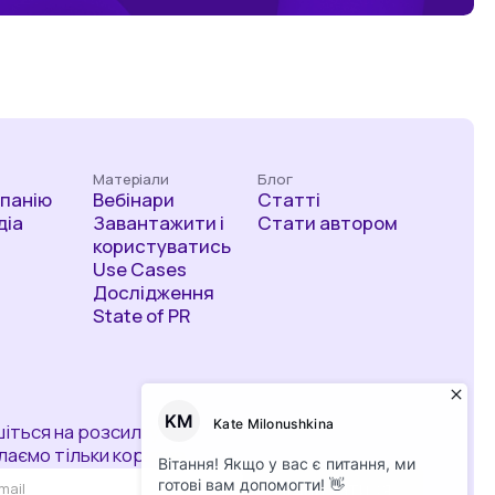
Матеріали
Блог
мпанію
Вебінари
Статті
діа
Завантажити і
Стати автором
користуватись
Use Cases
Дослідження
State of PR
іться на розсилку
лаємо тільки корисне