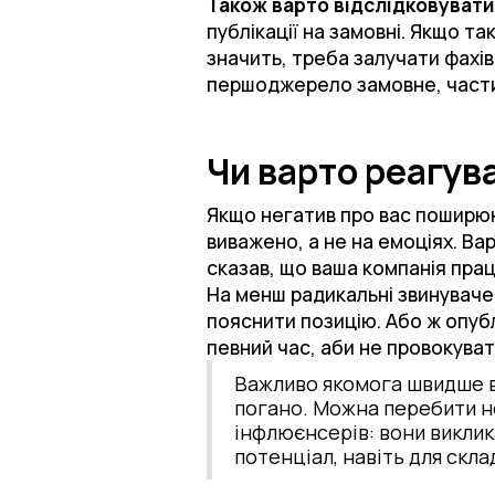
Також варто відслідковувати
публікації на замовні. Якщо т
значить, треба залучати фахівц
першоджерело замовне, частин
Чи варто реагув
Якщо негатив про вас поширюют
виважено, а не на емоціях. Ва
сказав, що ваша компанія пра
На менш радикальні звинуваче
пояснити позицію. Або ж опублі
певний час, аби не провокува
Важливо якомога швидше в
погано. Можна перебити н
інфлюєнсерів: вони виклик
потенціал, навіть для скла