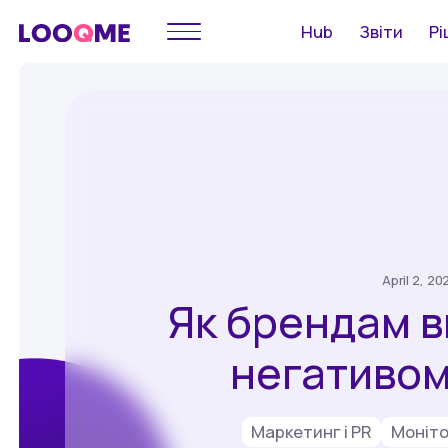
Hub
Звіти
Рі
April 2, 20
Як брендам в
негативом
Маркетинг і PR
Моніт