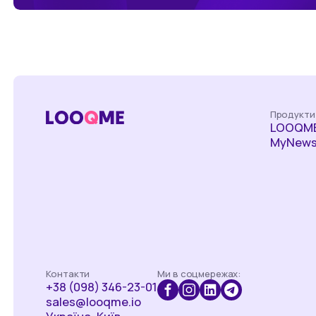
Продукти
LOOQME
MyNews
Контакти
Ми в соцмережах:
+38 (098) 346-23-01
sales@looqme.io