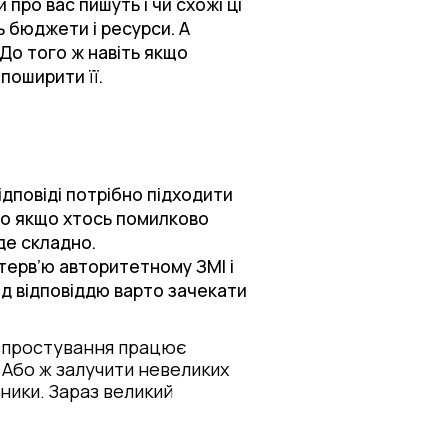
 про вас пишуть і чи схожі ці
ь бюджети і ресурси. А
 До того ж навіть якщо
поширити її.
дповіді потрібно підходити
бто якщо хтось помилково
де складно.
терв’ю авторитетному ЗМІ і
ред відповіддю варто зачекати
 спростування працює
Або ж залучити невеликих
ники. Зараз великий