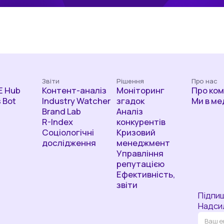
Звіти
Рішення
Про нас
 Hub
Контент-аналіз
Моніторинг
Про ко
 Bot
Industry Watcher
згадок
Ми в ме
Brand Lab
Аналіз
R-Index
конкурентів
Соціологічні
Кризовий
дослідження
менеджмент
Управління
репутацією
Ефективність,
звіти
Підпиш
Надси