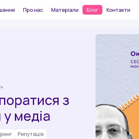
шення
Про нас
Матеріали
Блог
Контакти
24
поратися з
 у медіа
оринг
Репутація