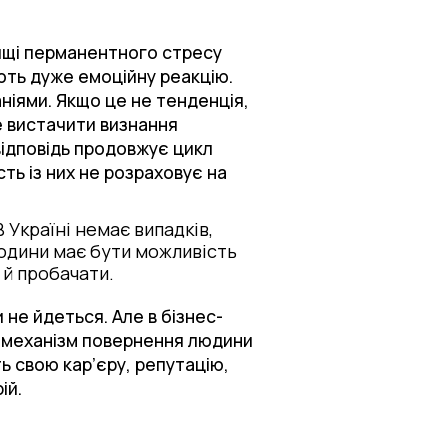
вищі перманентного стресу
ають дуже емоційну реакцію.
аніями. Якщо це не тенденція,
е вистачити визнання
відповідь продовжує цикл
ть із них не розраховує на
 Україні немає випадків,
людини має бути можливість
 й пробачати.
си не йдеться. Але в бізнес-
сь механізм повернення людини
ть свою кар’єру, репутацію,
ій.