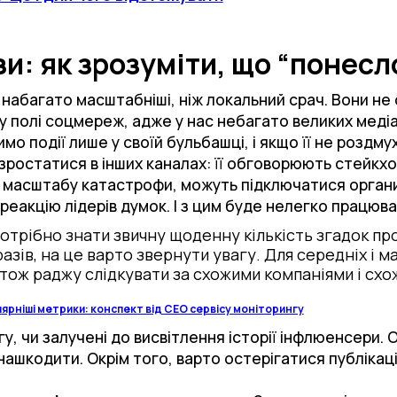
зи: як зрозуміти, що “понесл
, набагато масштабніші, ніж локальний срач. Вони 
у полі соцмереж, адже у нас небагато великих меді
мо події лише у своїй бульбашці, і якщо її не роздм
ростатися в інших каналах: її обговорюють стейкхол
ід масштабу катастрофи, можуть підключатися органи
 реакцію лідерів думок. І з цим буде нелегко працюв
потрібно знати звичну щоденну кількість згадок п
разів, на це варто звернути увагу. Для середніх і 
тож раджу слідкувати за схожими компаніями і сх
ярніші метрики: конспект від CEО сервісу моніторингу
гу, чи залучені до висвітлення історії інфлюенсери.
ашкодити. Окрім того, варто остерігатися публікаці
.