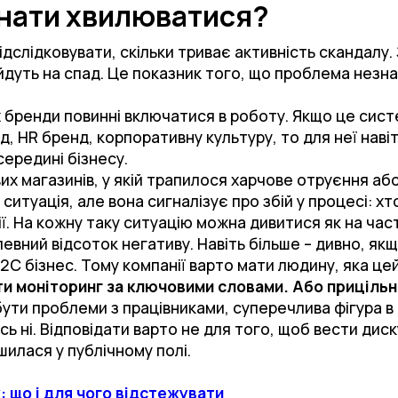
инати хвилюватися?
ідслідковувати, скільки триває активність скандалу.
 йдуть на спад. Це показник того, що проблема незна
х бренди повинні включатися в роботу. Якщо це сист
 HR бренд, корпоративну культуру, то для неї наві
середині бізнесу.
х магазинів, у якій трапилося харчове отруєння аб
ситуація, але вона сигналізує про збій у процесі: хт
ї. На кожну таку ситуацію можна дивитися як на част
певний відсоток негативу. Навіть більше – дивно, якщ
С бізнес. Тому компанії варто мати людину, яка цей
и моніторинг за ключовими словами. Або прицільно
ути проблеми з працівниками, суперечлива фігура в 
сь ні. Відповідати варто не для того, щоб вести диск
шилася у публічному полі.
 що і для чого відстежувати