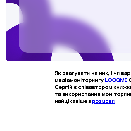
Як реагувати на них, і чи в
медіамоніторингу
LOOQME
Сергій є співавтором книжки
та використання моніторинг
найцікавіше з
розмови
.