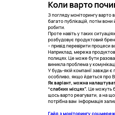
Коли варто поч
З погляду моніторингу варто в
багато публікацій, потім вони
робити.
Проте навіть у таких ситуація
розбудовує продуктовий бренд,
– привід перевірити процеси в
Наприклад, мережа продуктови
полицях. Це може бути разова 
виникла проблема у комунікаці
У будь-якій компанії завжди є 
особливо, якщо йдеться про В2
Як варіант, можна налаштуват
“слабких місцях”.
Це можуть б
щось варто реагувати, а на що
потрібна вам інформація зали
Гайд з моніторингу соцмереж: