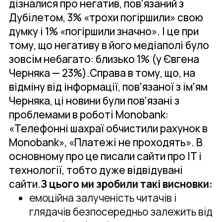
дізналися про негатив, пов'язаний з
Дубілетом, 3% «трохи погіршили» свою
думку і 1% «погіршили значно». І це при
тому, що негативу в його медіаполі було
зовсім небагато: близько 1% (у Євгена
Черняка — 23%).Справа в тому, що, на
відміну від інформації, пов'язаної з ім'ям
Черняка, ці новини були пов'язані з
проблемами в роботі Monobank:
«Телефонні шахраї обчистили рахунок в
Monobank», «Платежі не проходять». В
основному про це писали сайти про IT і
технології, тобто дуже відвідувані
сайти.
З цього ми зробили такі висновки:
емоційна залученість читачів і
глядачів безпосередньо залежить від