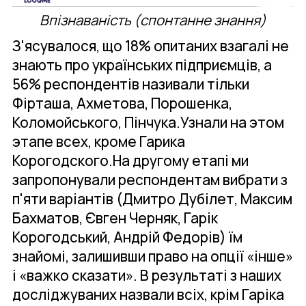
Впізнаваність (спонтанне знання)
З'ясувалося, що 18% опитаних взагалі не
знають про українських підприємців, а
56% респондентів називали тільки
Фірташа, Ахметова, Порошенка,
Коломойського, Пінчука.Узнали на этом
этапе всех, кроме Гарика
Корогодского.На другому етапі ми
запропонували респондентам вибрати з
п'яти варіантів (Дмитро Дубілет, Максим
Бахматов, Євген Черняк, Гарік
Корогодський, Андрій Федорів) їм
знайомі, залишивши право на опції «інше»
і «важко сказати». В результаті з наших
досліджуваних назвали всіх, крім Гаріка