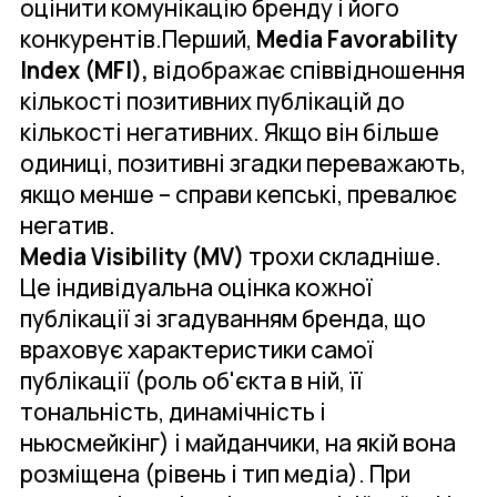
оцінити комунікацію бренду і його
конкурентів.Перший,
Media Favorability
Index (MFI),
відображає співвідношення
кількості позитивних публікацій до
кількості негативних. Якщо він більше
одиниці, позитивні згадки переважають,
якщо менше – справи кепські, превалює
негатив.
Media Visibility (MV)
трохи складніше.
Це індивідуальна оцінка кожної
публікації зі згадуванням бренда, що
враховує характеристики самої
публікації (роль об'єкта в ній, її
тональність, динамічність і
ньюсмейкінг) і майданчики, на якій вона
розміщена (рівень і тип медіа). При