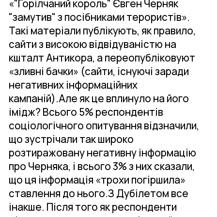
«"Горілчаний король" Євген Черняк
"замутив" з посібниками терористів».
Такі матеріали публікують, як правило,
сайти з високою відвідуваністю на
кшталт Антикора, а переопубліковуют
«зливні бачки» (сайти, існуючі заради
негативних інформаційних
кампаній).Але як це вплинуло на його
імідж? Всього 5% респондентів
соціологічного опитування відзначили,
що зустрічали так широко
розтиражовану негативну інформацію
про Черняка, і всього 3% з них сказали,
що ця інформація «трохи погіршила»
ставлення до нього.З Дубілетом все
інакше. Після того як респонденти