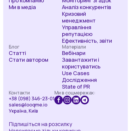
Про компанію
Моніторинг згадок
Ми в медіа
Аналіз конкурентів
Кризовий
менеджмент
Управління
репутацією
Ефективність, звіти
Блог
Матеріали
Статті
Вебінари
Стати автором
Завантажити і
користуватись
Use Cases
Дослідження
State of PR
Контакти
Ми в соцмережах:
+38 (098) 346-23-01
sales@looqme.io
Україна, Київ
Підпишіться на розсилку
Надсилаємо тільки корисне