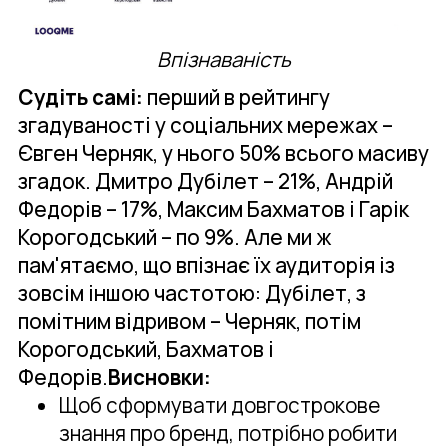
Впізнаваність
Судіть самі:
перший в рейтингу
згадуваності у соціальних мережах –
Євген Черняк, у нього 50% всього масиву
згадок. Дмитро Дубілет – 21%, Андрій
Федорів – 17%, Максим Бахматов і Гарік
Корогодський – по 9%. Але ми ж
пам'ятаємо, що впізнає їх аудиторія із
зовсім іншою частотою: Дубілет, з
помітним відривом – Черняк, потім
Корогодський, Бахматов і
Федорів.
Висновки:
Щоб сформувати довгострокове
знання про бренд, потрібно робити