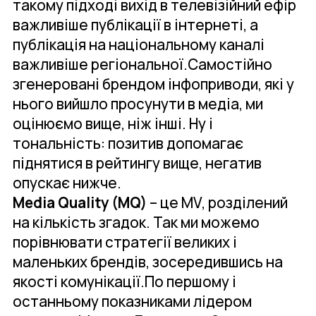
такому підході вихід в телевізійний ефір
важливіше публікації в інтернеті, а
публікація на національному каналі
важливіше регіональної.Самостійно
згенеровані брендом інфоприводи, які у
нього вийшло просунути в медіа, ми
оцінюємо вище, ніж інші. Ну і
тональність: позитив допомагає
піднятися в рейтингу вище, негатив
опускає нижче.
Media Quality (MQ)
– це MV, розділений
на кількість згадок. Так ми можемо
порівнювати стратегії великих і
маленьких брендів, зосередившись на
якості комунікації.По першому і
останньому показниками лідером