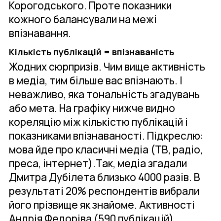
Корогодського. Проте показники
кожного балансували на межі
впізнавання.
Кількість публікацій = впізнаваність
Жодних сюрпризів. Чим вище активність
в медіа, тим більше вас впізнають. І
неважливо, яка тональність згадувань
або мета. На графіку нижче видно
кореляцію між кількістю публікацій і
показниками впізнаваності. Підкреслю:
мова йде про класичні медіа (ТВ, радіо,
преса, інтернет).Так, медіа згадали
Дмитра Дубілета близько 4000 разів. В
результаті 20% респондентів вибрали
його прізвище як знайоме. Активності
Андрія Федоріва (590 публікацій)