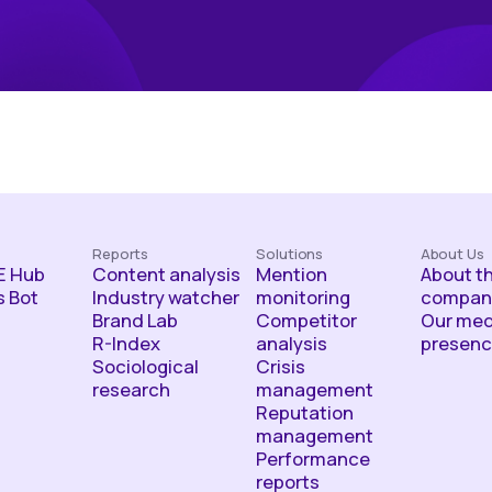
Reports
Solutions
About Us
 Hub
Content analysis
Mention
About t
 Bot
Industry watcher
monitoring
compan
Brand Lab
Competitor
Our med
R-Index
analysis
presen
Sociological
Crisis
research
management
Reputation
management
Performance
reports