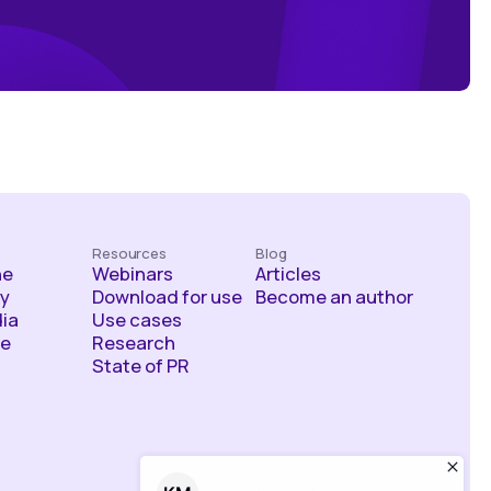
Resources
Blog
he
Webinars
Articles
y
Download for use
Become an author
ia
Use cases
ce
Research
State of PR