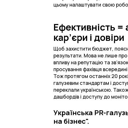
цьому налаштувати свою робот
Ефективність = 
кар’єри і довіри
Щоб захистити бюджет, пояснит
результати. Мова не лише про б
впливу на репутацію та зв’язо
просування фахівця всередині 
Тож протягом останніх 20 рокі
галузевим стандартам і досту
переклали українською. Також
дашбордів і доступу до моніто
Українська PR-галузь
на бізнес".