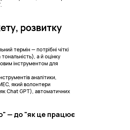
ї.
ету, розвитку
ний термін — потрібні чіткі
 тональність), а й оцінку
ючовим інструментом для
нструментів аналітики,
MEC, який волонтери
як Chat GPT), автоматичних
" — до "як це працює