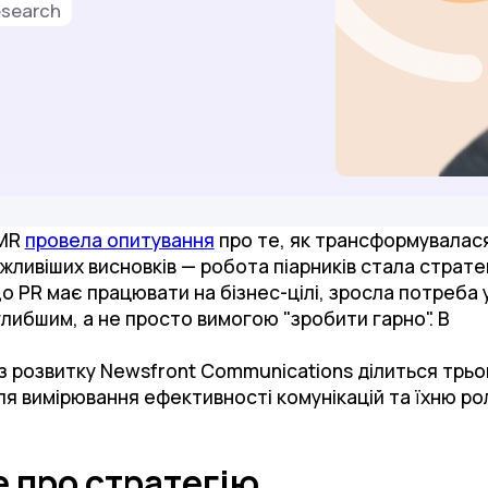
search
MMR
провела опитування
про те, як трансформувалася 
важливіших висновків — робота піарників стала страт
о PR має працювати на бізнес-цілі, зросла потреба у
глибшим, а не просто вимогою "зробити гарно". В
 з розвитку Newsfront Communications ділиться трь
ля вимірювання ефективності комунікацій та їхню рол
е про стратегію