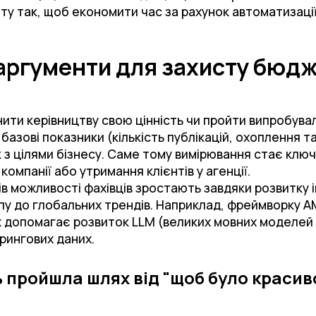
у так, щоб економити час за рахунок автоматизаці
аргументи для захисту бюдж
и керівництву свою цінність чи пройти випробуваль
азові показники (кількість публікацій, охоплення та
к з цілями бізнесу. Саме тому вимірювання стає кл
компанії або утримання клієнтів у агенції.
в можливості фахівців зростають завдяки розвитку і
пу до глобальних трендів. Наприклад, фреймворку A
 допомагає розвиток LLM (великих мовних моделей 
рингових даних.
 пройшла шлях від "щоб було красиво