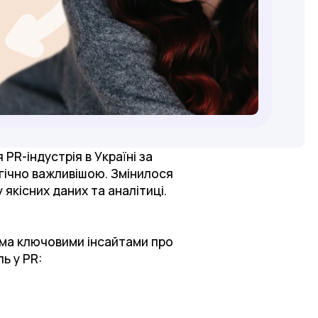
PR-індустрія в Україні за
егічно важливішою. Змінилося
 якісних даних та аналітиці.
ома ключовими інсайтами про
ь у PR: