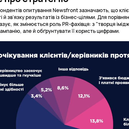
ондентів опитування Newsfront зазначають, що кліє
 й зв’язку результатів із бізнес-цілями. Для порівня
зує, як змінюється роль PR-фахівця: з "творця імід
ампанію, але й обґрунтувати її користь цифрами.