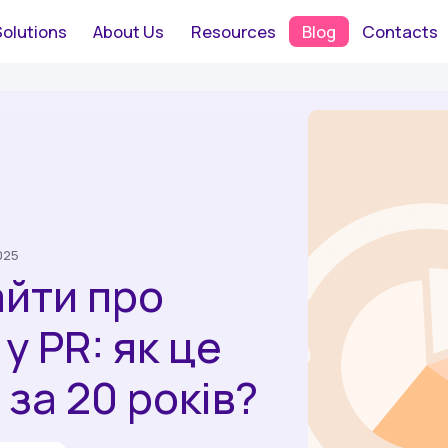
Solutions
About Us
Resources
Blog
Contacts
025
айти про
у PR: як це
 за 20 років?