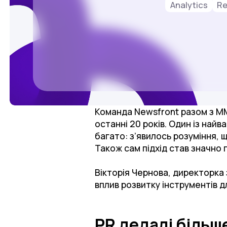
Analytics
Re
Команда Newsfront разом з 
останні 20 років. Один із най
багато: з’явилось розуміння, щ
Також сам підхід став значно 
Вікторія Чернова, директорка
вплив розвитку інструментів д
PR дедалі більш