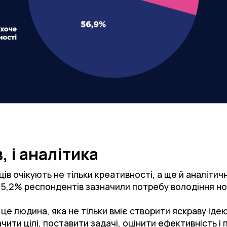
, і аналітика
ців очікують не тільки креативності, а ще й аналіти
 5,2% респондентів зазначили потребу володіння н
це людина, яка не тільки вміє створити яскраву іде
чити цілі, поставити задачі, оцінити ефективність і