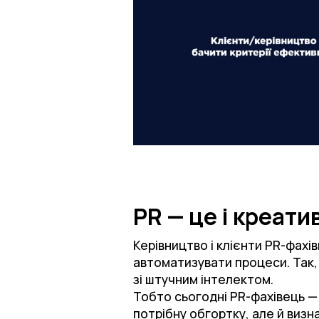
PR — це і креатив
Керівництво і клієнти PR-фахів
автоматизувати процеси. Так,
зі штучним інтелектом.
Тобто сьогодні PR-фахівець — 
потрібну обгортку, але й визна