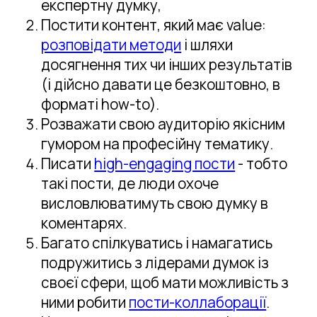
експертну думку,
Постити контент, який має value:
розповідати методи
і шляхи
досягнення тих чи інших результатів
(і дійсно давати це безкоштовно, в
форматі how-to).
Розважати свою аудиторію якісним
гумором на професійну тематику.
Писати
high-engaging пости
- тобто
такі пости, де люди охоче
висловлюватимуть свою думку в
коментарях.
Багато спілкуватись і намагатись
подружитись з лідерами думок із
своєї сфери, щоб мати можливість з
ними робити
пости-коллаборації
.