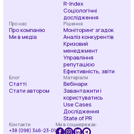
R-Index
Соціологічні
дослідження
Про нас
Рішення
Про компанію
Моніторинг згадок
Ми в медіа
Аналіз конкурентів
Кризовий
менеджмент
Управління
репутацією
Ефективність, звіти
Блог
Матеріали
Статті
Вебінари
Стати автором
Завантажити і
користуватись
Use Cases
Дослідження
State of PR
Контакти
Ми в соцмережах:
+38 (098) 346-23-01