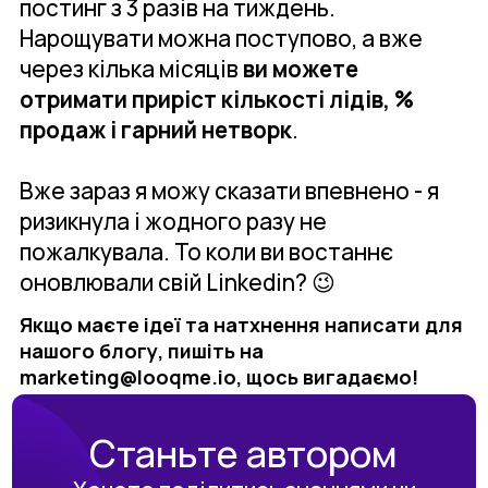
постинг з 3 разів на тиждень.
Нарощувати можна поступово, а вже
через кілька місяців
ви можете
отримати приріст кількості лідів, %
продаж і гарний нетворк
.
Вже зараз я можу сказати впевнено - я
ризикнула і жодного разу не
пожалкувала. То коли ви востаннє
оновлювали свій Linkedin? 😉
Якщо маєте ідеї та натхнення написати для
нашого блогу, пишіть на
marketing@looqme.io, щось вигадаємо!
Станьте автором